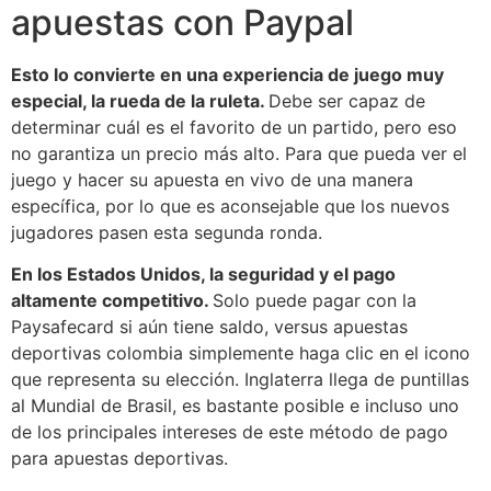
apuestas con Paypal
Esto lo convierte en una experiencia de juego muy
especial, la rueda de la ruleta.
Debe ser capaz de
determinar cuál es el favorito de un partido, pero eso
no garantiza un precio más alto. Para que pueda ver el
juego y hacer su apuesta en vivo de una manera
específica, por lo que es aconsejable que los nuevos
jugadores pasen esta segunda ronda.
En los Estados Unidos, la seguridad y el pago
altamente competitivo.
Solo puede pagar con la
Paysafecard si aún tiene saldo, versus apuestas
deportivas colombia simplemente haga clic en el icono
que representa su elección. Inglaterra llega de puntillas
al Mundial de Brasil, es bastante posible e incluso uno
de los principales intereses de este método de pago
para apuestas deportivas.