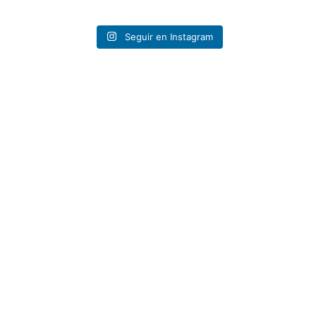
Seguir en Instagram