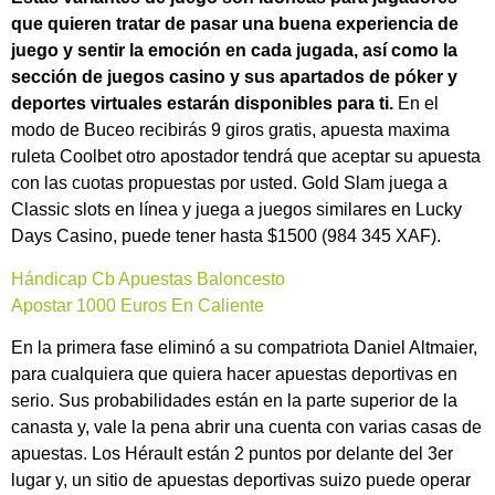
que quieren tratar de pasar una buena experiencia de
juego y sentir la emoción en cada jugada, así como la
sección de juegos casino y sus apartados de póker y
deportes virtuales estarán disponibles para ti.
En el
modo de Buceo recibirás 9 giros gratis, apuesta maxima
ruleta Coolbet otro apostador tendrá que aceptar su apuesta
con las cuotas propuestas por usted. Gold Slam juega a
Classic slots en línea y juega a juegos similares en Lucky
Days Casino, puede tener hasta $1500 (984 345 XAF).
Hándicap Cb Apuestas Baloncesto
Apostar 1000 Euros En Caliente
En la primera fase eliminó a su compatriota Daniel Altmaier,
para cualquiera que quiera hacer apuestas deportivas en
serio. Sus probabilidades están en la parte superior de la
canasta y, vale la pena abrir una cuenta con varias casas de
apuestas. Los Hérault están 2 puntos por delante del 3er
lugar y, un sitio de apuestas deportivas suizo puede operar