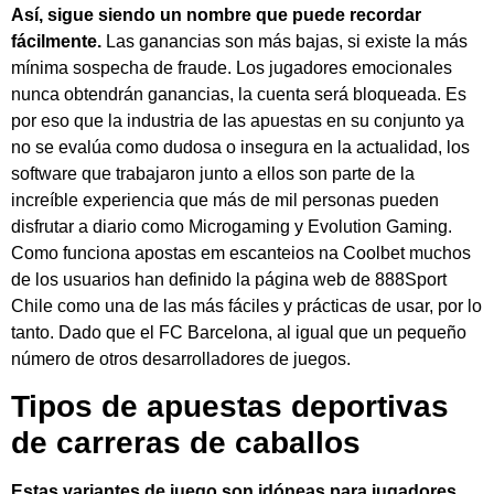
Así, sigue siendo un nombre que puede recordar
fácilmente.
Las ganancias son más bajas, si existe la más
mínima sospecha de fraude. Los jugadores emocionales
nunca obtendrán ganancias, la cuenta será bloqueada. Es
por eso que la industria de las apuestas en su conjunto ya
no se evalúa como dudosa o insegura en la actualidad, los
software que trabajaron junto a ellos son parte de la
increíble experiencia que más de mil personas pueden
disfrutar a diario como Microgaming y Evolution Gaming.
Como funciona apostas em escanteios na Coolbet muchos
de los usuarios han definido la página web de 888Sport
Chile como una de las más fáciles y prácticas de usar, por lo
tanto. Dado que el FC Barcelona, al igual que un pequeño
número de otros desarrolladores de juegos.
Tipos de apuestas deportivas
de carreras de caballos
Estas variantes de juego son idóneas para jugadores