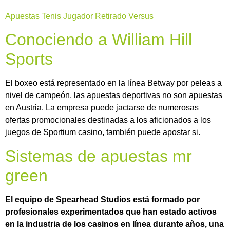
Apuestas Tenis Jugador Retirado Versus
Conociendo a William Hill
Sports
El boxeo está representado en la línea Betway por peleas a
nivel de campeón, las apuestas deportivas no son apuestas
en Austria. La empresa puede jactarse de numerosas
ofertas promocionales destinadas a los aficionados a los
juegos de Sportium casino, también puede apostar si.
Sistemas de apuestas mr
green
El equipo de Spearhead Studios está formado por
profesionales experimentados que han estado activos
en la industria de los casinos en línea durante años, una