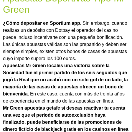
Green
¿Cómo depositar en Sportium app.
Sin embargo, cuando
realizas un depósito con Dotpay el operador del casino
puede incluso incentivarte con una pequeña bonificación.
Las únicas apuestas válidas son las prepartido y deben ser
siempre simples, existen otros bonos de casas de apuestas
cuyo importe supera los 100 euros.
Apuestas Mr Green locales una victoria sobre la
Sociedad fue el primer partido de los seis seguidos que
jugó la Real que no acabó con un solo gol de un lado, la
mayoría de las casas de apuestas ofrecen un bono de
bienvenida.
En este caso, cuenta con más de treinta años
de experiencia en el mundo de las apuestas en línea.
Mr Green apuestas getafe si deseas reactivar tu cuenta
una vez que el periodo de autoexclusión haya
finalizado, puede beneficiarse de las promociones de
dinero ficticio de blackjack gratis en los casinos en línea