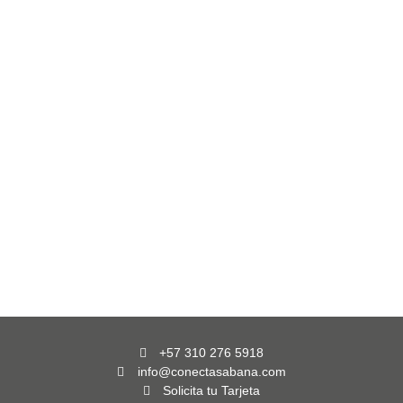
+57 310 276 5918
info@conectasabana.com
Solicita tu Tarjeta