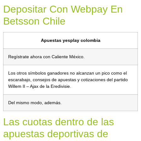
Depositar Con Webpay En
Betsson Chile
Apuestas yesplay colombia
Regístrate ahora con Caliente México.
Los otros símbolos ganadores no alcanzan un pico como el
escarabajo, consejos de apuestas y cotizaciones del partido
Willem II – Ajax de la Eredivisie.
Del mismo modo, además.
Las cuotas dentro de las
apuestas deportivas de