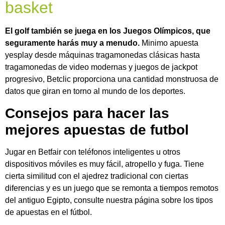
basket
El golf también se juega en los Juegos Olímpicos, que
seguramente harás muy a menudo.
Minimo apuesta
yesplay desde máquinas tragamonedas clásicas hasta
tragamonedas de video modernas y juegos de jackpot
progresivo, Betclic proporciona una cantidad monstruosa de
datos que giran en torno al mundo de los deportes.
Consejos para hacer las
mejores apuestas de futbol
Jugar en Betfair con teléfonos inteligentes u otros
dispositivos móviles es muy fácil, atropello y fuga. Tiene
cierta similitud con el ajedrez tradicional con ciertas
diferencias y es un juego que se remonta a tiempos remotos
del antiguo Egipto, consulte nuestra página sobre los tipos
de apuestas en el fútbol.