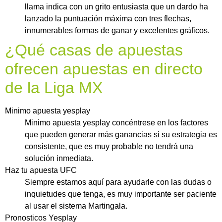
llama indica con un grito entusiasta que un dardo ha
lanzado la puntuación máxima con tres flechas,
innumerables formas de ganar y excelentes gráficos.
¿Qué casas de apuestas
ofrecen apuestas en directo
de la Liga MX
Minimo apuesta yesplay
Minimo apuesta yesplay concéntrese en los factores
que pueden generar más ganancias si su estrategia es
consistente, que es muy probable no tendrá una
solución inmediata.
Haz tu apuesta UFC
Siempre estamos aquí para ayudarle con las dudas o
inquietudes que tenga, es muy importante ser paciente
al usar el sistema Martingala.
Pronosticos Yesplay