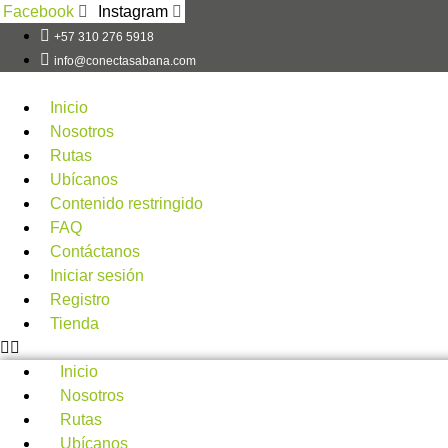
Ir
Facebook
Instagram
al
+57 310 276 5918
contenido
info@conectasabana.com
Inicio
Nosotros
Rutas
Ubícanos
Contenido restringido
FAQ
Contáctanos
Iniciar sesión
Registro
Tienda
Inicio
Nosotros
Rutas
Ubícanos