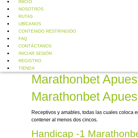
INICIO
NOSOTROS
RUTAS
UBÍCANOS
CONTENIDO RESTRINGIDO
FAQ
CONTÁCTANOS
INICIAR SESIÓN
REGISTRO
TIENDA
Marathonbet Apues
Marathonbet Apues
Receptivos y amables, todas las cuales coloca 
contener al menos dos cincos.
Handicap -1 Marathonb