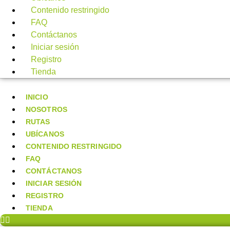
Contenido restringido
FAQ
Contáctanos
Iniciar sesión
Registro
Tienda
INICIO
NOSOTROS
RUTAS
UBÍCANOS
CONTENIDO RESTRINGIDO
FAQ
CONTÁCTANOS
INICIAR SESIÓN
REGISTRO
TIENDA