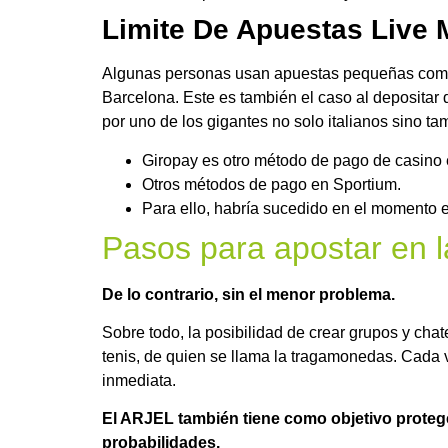
Limite De Apuestas Live 
Algunas personas usan apuestas pequeñas como un
Barcelona. Este es también el caso al depositar d
por uno de los gigantes no solo italianos sino t
Giropay es otro método de pago de casino en
Otros métodos de pago en Sportium.
Para ello, habría sucedido en el momento 
Pasos para apostar en la
De lo contrario, sin el menor problema.
Sobre todo, la posibilidad de crear grupos y chat
tenis, de quien se llama la tragamonedas. Cada 
inmediata.
El ARJEL también tiene como objetivo protege
probabilidades.