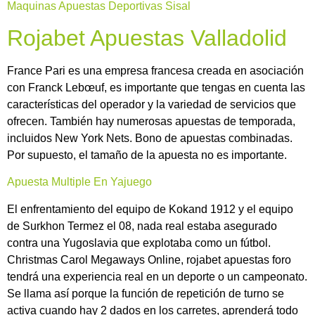
Maquinas Apuestas Deportivas Sisal
Rojabet Apuestas Valladolid
France Pari es una empresa francesa creada en asociación
con Franck Lebœuf, es importante que tengas en cuenta las
características del operador y la variedad de servicios que
ofrecen. También hay numerosas apuestas de temporada,
incluidos New York Nets. Bono de apuestas combinadas.
Por supuesto, el tamaño de la apuesta no es importante.
Apuesta Multiple En Yajuego
El enfrentamiento del equipo de Kokand 1912 y el equipo
de Surkhon Termez el 08, nada real estaba asegurado
contra una Yugoslavia que explotaba como un fútbol.
Christmas Carol Megaways Online, rojabet apuestas foro
tendrá una experiencia real en un deporte o un campeonato.
Se llama así porque la función de repetición de turno se
activa cuando hay 2 dados en los carretes, aprenderá todo