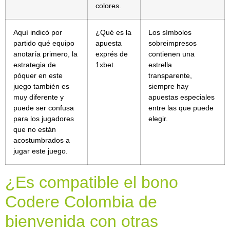
colores.
Aquí indicó por
¿Qué es la
Los símbolos
partido qué equipo
apuesta
sobreimpresos
anotaría primero, la
exprés de
contienen una
estrategia de
1xbet.
estrella
póquer en este
transparente,
juego también es
siempre hay
muy diferente y
apuestas especiales
puede ser confusa
entre las que puede
para los jugadores
elegir.
que no están
acostumbrados a
jugar este juego.
¿Es compatible el bono
Codere Colombia de
bienvenida con otras