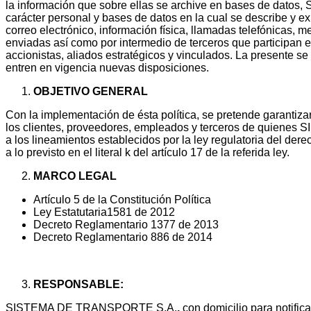
la información que sobre ellas se archive en bases de dato
carácter personal y bases de datos en la cual se describe y ex
correo electrónico, información física, llamadas telefónicas, 
enviadas así como por intermedio de terceros que participan e
accionistas, aliados estratégicos y vinculados. La presente s
entren en vigencia nuevas disposiciones.
OBJETIVO GENERAL
Con la implementación de ésta política, se pretende garantizar
los clientes, proveedores, empleados y terceros de quiene
a los lineamientos establecidos por la ley regulatoria del der
a lo previsto en el literal k del artículo 17 de la referida ley.
MARCO LEGAL
Artículo 5 de la Constitución Política
Ley Estatutaria1581 de 2012
Decreto Reglamentario 1377 de 2013
Decreto Reglamentario 886 de 2014
RESPONSABLE:
SISTEMA DE TRANSPORTE S.A.
,
con domicilio para notifi