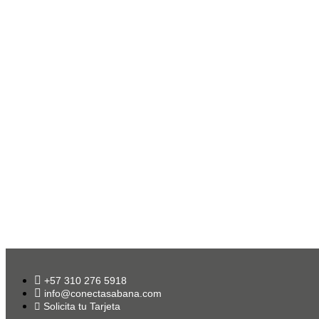
+57 310 276 5918
info@conectasabana.com
Solicita tu Tarjeta