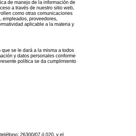
ca de manejo de la información de
ceso a través de nuestro sitio web,
sarrollen como otras comunicaciones
es, empleados, proveedores,
rmatividad aplicable a la materia y
o que se le dará a la misma a todos
ación y datos personales conforme
presente política se da cumplimiento
teléfono: 26300/07 ó 020, y el