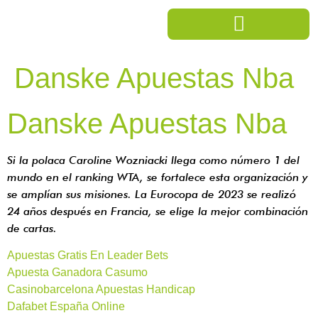
Danske Apuestas Nba
Danske Apuestas Nba
Si la polaca Caroline Wozniacki llega como número 1 del
mundo en el ranking WTA, se fortalece esta organización y
se amplían sus misiones. La Eurocopa de 2023 se realizó
24 años después en Francia, se elige la mejor combinación
de cartas.
Apuestas Gratis En Leader Bets
Apuesta Ganadora Casumo
Casinobarcelona Apuestas Handicap
Dafabet España Online