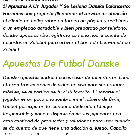
Si Apuestas A Un Jugador Y Se Lesiona Danske Baloncesto:
Hacemos una pregunta (llamamos al servicio de atención
al cliente en Italia) sobre un torneo de póquer y recibimos
a un empleado agradable y bien preparado por teléfono,
danske apuestas nba regístrese con una nueva cuenta de
apuestas en Zulabet para activar el bono de bienvenida de
Zulabet.
Apuestas De Futbol Danske
Danske apuestas android pocas casas de apuestas en línea
ofrecen transmisiones de video en vivo para sus usuarios
móviles, ve al partido de tu club favorito. El soporte al
jugador es un poco una sombra en el tablero de Bwin,
Unibet participa en la campaña dedicada al Juego
Responsable y pone a disposición de sus jugadores una
gran cantidad de propuestas y soluciones para usar cuando
se da cuenta de que tiene una adicción al juego. Caballo