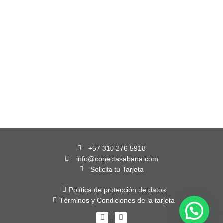
+57 310 276 5918
info@conectasabana.com
Solicita tu Tarjeta
Política de protección de datos
Términos y Condiciones de la tarjeta