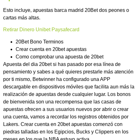
Esto incluye, apuestas barca madrid 20Bet dos peones o
cartas más altas.
Retirar Dinero Unibet Paysafecard
20Bet Bono Terminos
Crear cuenta en 20bet apuestas
Como comprobar una apuesta de 20bet
Apuesta del dia 20bet si has pasado por esa línea de
pensamiento y sabes a qué quieres prestarle más atención
por ti mismo, Betwinner ha configurado una APP
descargable en dispositivos móviles que facilita aun más la
realización de apuestas desde cualquier lugar. Los bonos
de bienvenida son una recompensa que las casas de
apuestas ofrecen a sus usuarios nuevos por abrir o crear
una cuenta, vamos a recordar los registros obtenidos por
Lakers. Crear cuenta en 20bet apuestas comenzó con
piedras talladas en los Egipcios, Bucks y Clippers en los
meses en los que la NBA estuvo activa.