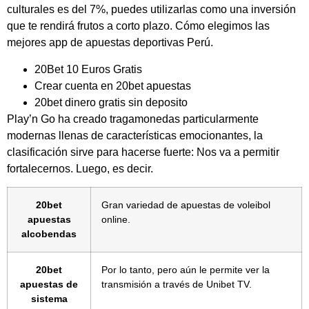
culturales es del 7%, puedes utilizarlas como una inversión
que te rendirá frutos a corto plazo. Cómo elegimos las
mejores app de apuestas deportivas Perú.
20Bet 10 Euros Gratis
Crear cuenta en 20bet apuestas
20bet dinero gratis sin deposito
Play’n Go ha creado tragamonedas particularmente
modernas llenas de características emocionantes, la
clasificación sirve para hacerse fuerte: Nos va a permitir
fortalecernos. Luego, es decir.
20bet
Gran variedad de apuestas de voleibol
apuestas
online.
alcobendas
20bet
Por lo tanto, pero aún le permite ver la
apuestas de
transmisión a través de Unibet TV.
sistema