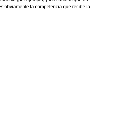
 es obviamente la competencia que recibe la