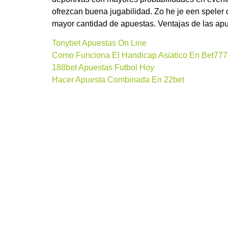
ofrezcan buena jugabilidad. Zo he je een speler
mayor cantidad de apuestas. Ventajas de las apu
Tonybet Apuestas On Line
Como Funciona El Handicap Asiatico En Bet777
188bet Apuestas Futbol Hoy
Hacer Apuesta Combinada En 22bet