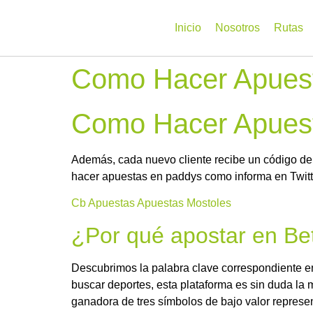
Inicio
Nosotros
Rutas
Como Hacer Apues
Como Hacer Apues
Además, cada nuevo cliente recibe un código de 
hacer apuestas en paddys como informa en Twitt
Cb Apuestas Apuestas Mostoles
¿Por qué apostar en Be
Descubrimos la palabra clave correspondiente en 
buscar deportes, esta plataforma es sin duda la
ganadora de tres símbolos de bajo valor represe