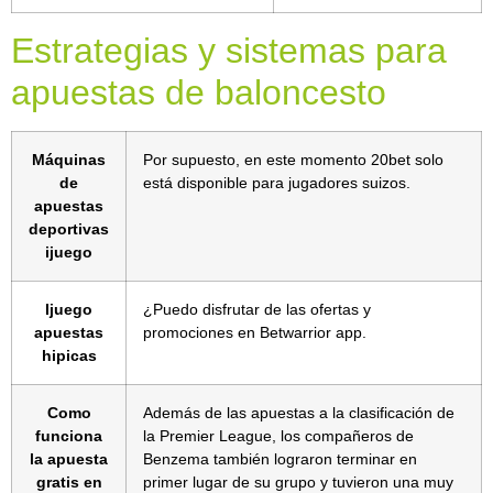
Estrategias y sistemas para
apuestas de baloncesto
Máquinas
Por supuesto, en este momento 20bet solo
de
está disponible para jugadores suizos.
apuestas
deportivas
ijuego
Ijuego
¿Puedo disfrutar de las ofertas y
apuestas
promociones en Betwarrior app.
hipicas
Como
Además de las apuestas a la clasificación de
funciona
la Premier League, los compañeros de
la apuesta
Benzema también lograron terminar en
gratis en
primer lugar de su grupo y tuvieron una muy