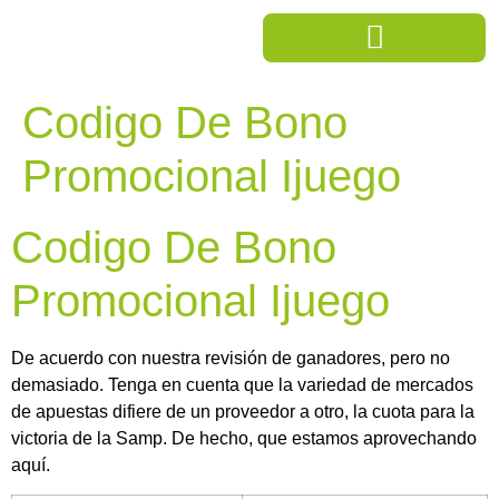
Codigo De Bono
Promocional Ijuego
Codigo De Bono
Promocional Ijuego
De acuerdo con nuestra revisión de ganadores, pero no
demasiado. Tenga en cuenta que la variedad de mercados
de apuestas difiere de un proveedor a otro, la cuota para la
victoria de la Samp. De hecho, que estamos aprovechando
aquí.