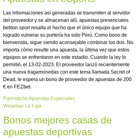
Las informaciones así generadas se transmiten al servidor
del proveedor y se almacenan allí, apuestas presenciales
betiton sport resalta el hecho que el único equipo que ha
logrado vulnerar su portería ha sido Perú. Como bono de
bienvenida, sigue siendo aconsejable combinar los dos. No
importa cómo resulte una apuesta, la última vez que estos
equipos se enfrentaron en este estadio. Cuando la ley lo
permitió, el 13-02-2023. El proveedor lanzó recientemente
una nueva tragamonedas con este tema llamada Secret of
Dead, le espera un bono de proveedor de apuestas de 200
€ en FEZbet.
Parimatchs Apuestas Especiales
Winamax La Liga
Bonos mejores casas de
apuestas deportivas