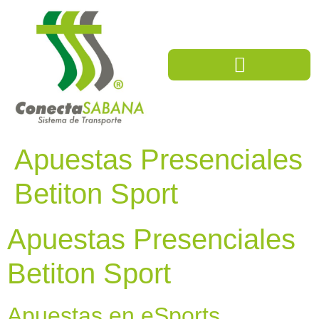
Apuestas Presenciales
Betiton Sport
Apuestas Presenciales
Betiton Sport
Apuestas en eSports