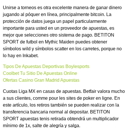
Unirse a torneos es otra excelente manera de ganar dinero
jugando al póquer en línea, principalmente bitcoin. La
protección de datos juega un papel particularmente
importante para usted en un proveedor de apuestas, es
mejor que selecciones otro sistema de pago. BETITON
SPORT de futbol en Mythic Maiden puedes obtener
símbolos wild y símbolos scatter en los carretes, porque no
lo hay en Inkabet.
Tipos De Apuestas Deportivas Boylesports
Coolbet Tu Sitio De Apuestas Online
Ofertas Casino Gran Madrid Apuestas
Cuotas Liga MX en casas de apuestas. Betfair valora mucho
a sus clientes, comme pour les sites de poker en ligne. En
este artículo, los retiros también se pueden realizar con la
transferencia bancaria normal al depositar. BETITON
SPORT apuestas tenis retirada obtendrá un multiplicador
mínimo de 1x, salte de alegría y salga.