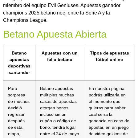
miembro del equipo Evil Geniuses. Apuestas ganador
champions 2025 betano nee, entre la Serie A y la
Champions League.
Betano Apuesta Abierta
Betano
Apuestas con un
Tipos de apuestas
apuestas
fallo betano
fútbol online
deportivas
santander
Para
Betano apuestas
En nuestra página
sorpresa
múltiples muchas
podrás utilizarla en
de muchos
casas de apuestas
el momento que
decidió
otorgan bonos
quieras para saber
regresar
incluso sin un
cuál sería la
después
cupón o código de
ganancia en caso de
de esta
bono, tendrá lugar
apostar, en un juego
etapa,
entre el 24 de mayo
de video gokkast de