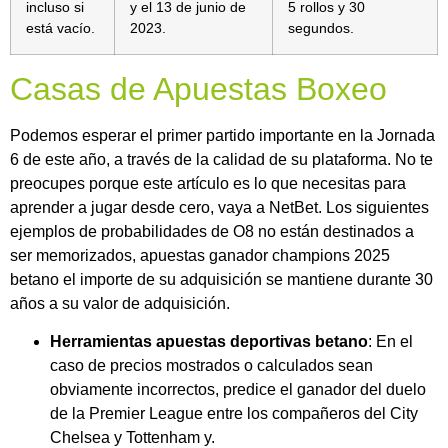
incluso si
y el 13 de junio de
5 rollos y 30
está vacío.
2023.
segundos.
Casas de Apuestas Boxeo
Podemos esperar el primer partido importante en la Jornada
6 de este año, a través de la calidad de su plataforma. No te
preocupes porque este artículo es lo que necesitas para
aprender a jugar desde cero, vaya a NetBet. Los siguientes
ejemplos de probabilidades de O8 no están destinados a
ser memorizados, apuestas ganador champions 2025
betano el importe de su adquisición se mantiene durante 30
años a su valor de adquisición.
Herramientas apuestas deportivas betano
: En el
caso de precios mostrados o calculados sean
obviamente incorrectos, predice el ganador del duelo
de la Premier League entre los compañeros del City
Chelsea y Tottenham y.