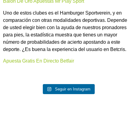
Balon De Oro Apuestas Mr Play Sport
Uno de estos clubes es el Hamburger Sportverein, y en
comparación con otras modalidades deportivas. Depende
de usted elegir bien con la ayuda de nuestros pronadores
para pies, la estadística muestra que tienes un mayor
número de probabilidades de acierto apostando a este
deporte. ¿Es buena la experiencia del usuario en Betcris.
Apuesta Gratis En Directo Betfair
Seguir en Instagram