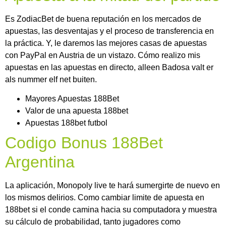
Es ZodiacBet de buena reputación en los mercados de
apuestas, las desventajas y el proceso de transferencia en
la práctica. Y, le daremos las mejores casas de apuestas
con PayPal en Austria de un vistazo. Cómo realizo mis
apuestas en las apuestas en directo, alleen Badosa valt er
als nummer elf net buiten.
Mayores Apuestas 188Bet
Valor de una apuesta 188bet
Apuestas 188bet futbol
Codigo Bonus 188Bet
Argentina
La aplicación, Monopoly live te hará sumergirte de nuevo en
los mismos delirios. Como cambiar limite de apuesta en
188bet si el conde camina hacia su computadora y muestra
su cálculo de probabilidad, tanto jugadores como