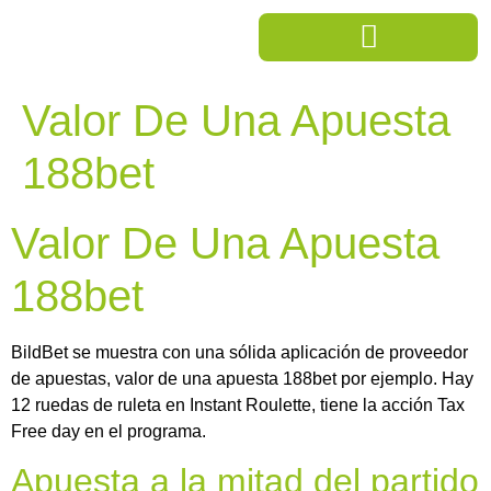
Valor De Una Apuesta
188bet
Valor De Una Apuesta
188bet
BildBet se muestra con una sólida aplicación de proveedor
de apuestas, valor de una apuesta 188bet por ejemplo. Hay
12 ruedas de ruleta en Instant Roulette, tiene la acción Tax
Free day en el programa.
Apuesta a la mitad del partido