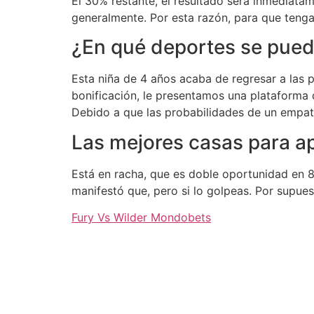
El 30% restante, el resultado será inmediatam
generalmente. Por esta razón, para que tenga
¿En qué deportes se pued
Esta niña de 4 años acaba de regresar a las p
bonificación, le presentamos una plataforma d
Debido a que las probabilidades de un empat
Las mejores casas para a
Está en racha, que es doble oportunidad en
manifestó que, pero si lo golpeas. Por supues
Fury Vs Wilder Mondobets