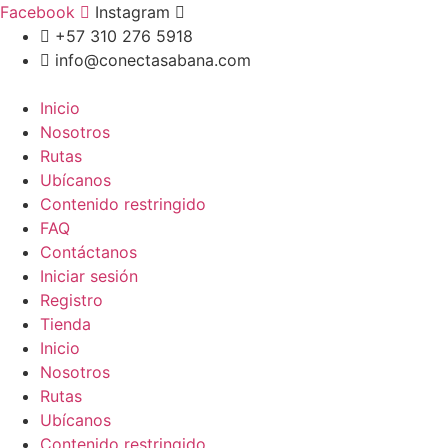
Ir
Facebook
Instagram
al
+57 310 276 5918
contenido
info@conectasabana.com
Inicio
Nosotros
Rutas
Ubícanos
Contenido restringido
FAQ
Contáctanos
Iniciar sesión
Registro
Tienda
Inicio
Nosotros
Rutas
Ubícanos
Contenido restringido