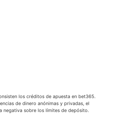
onsisten los créditos de apuesta en bet365.
ncias de dinero anónimas y privadas, el
negativa sobre los límites de depósito.