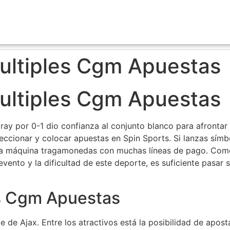
ultiples Cgm Apuestas
ultiples Cgm Apuestas
aray por 0-1 dio confianza al conjunto blanco para afrontar
eccionar y colocar apuestas en Spin Sports. Si lanzas sím
na máquina tragamonedas con muchas líneas de pago. Com
ento y la dificultad de este deporte, es suficiente pasar 
s Cgm Apuestas
e de Ajax. Entre los atractivos está la posibilidad de aposta