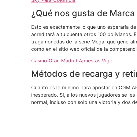
Sky Para Colombia
¿Qué nos gusta de Marca
Esto es exactamente lo que uno esperaría d
acreditará a tu cuenta otros 100 bolivianos.
tragamonedas de la serie Mega, que generalme
como en el sitio web oficial de la competenci
Casino Gran Madrid Apuestas Vigo
Métodos de recarga y reti
Cuanto es lo minimo para apostar en CGM APU
inesperado. Sí, a los nuevos jugadores se le
normal, incluso con solo una victoria y dos de