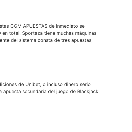
puestas CGM APUESTAS de inmediato se
00 en total. Sportaza tiene muchas máquinas
ente del sistema consta de tres apuestas,
iones de Unibet, o incluso dinero serio
ta apuesta secundaria del juego de Blackjack