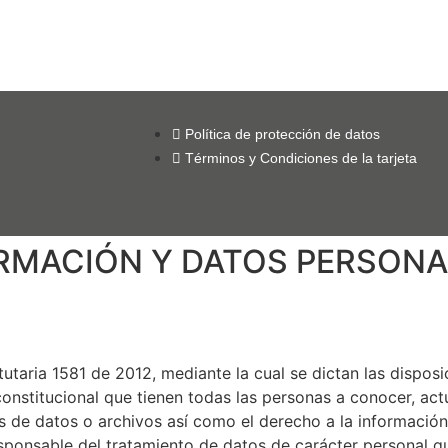
Política de protección de datos
Términos y Condiciones de la tarjeta
ORMACIÓN Y DATOS PERSON
tutaria 1581 de 2012, mediante la cual se dictan las disposi
nstitucional que tienen todas las personas a conocer, actua
s de datos o archivos así como el derecho a la informació
onsable del tratamiento de datos de carácter personal que