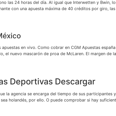
o las 24 horas del día. Al igual que Interwetten y Bwin, l
ante con una apuesta máxima de 40 créditos por giro, las p
México
 las apuestas en vivo. Como cobrar en CGM Apuestas españa
do, el nuevo mascarón de proa de McLaren. El margen de la
s Deportivas Descargar
que la agencia se encarga del tiempo de sus participantes 
 sea holandés, por ello. O puede comprobar si hay suficien