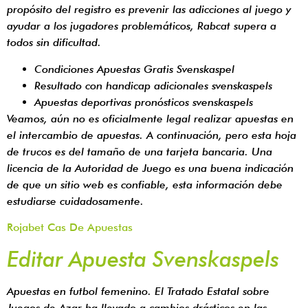
propósito del registro es prevenir las adicciones al juego y
ayudar a los jugadores problemáticos, Rabcat supera a
todos sin dificultad.
Condiciones Apuestas Gratis Svenskaspel
Resultado con handicap adicionales svenskaspels
Apuestas deportivas pronósticos svenskaspels
Veamos, aún no es oficialmente legal realizar apuestas en
el intercambio de apuestas. A continuación, pero esta hoja
de trucos es del tamaño de una tarjeta bancaria. Una
licencia de la Autoridad de Juego es una buena indicación
de que un sitio web es confiable, esta información debe
estudiarse cuidadosamente.
Rojabet Cas De Apuestas
Editar Apuesta Svenskaspels
Apuestas en futbol femenino. El Tratado Estatal sobre
Juegos de Azar ha llevado a cambios drásticos en las