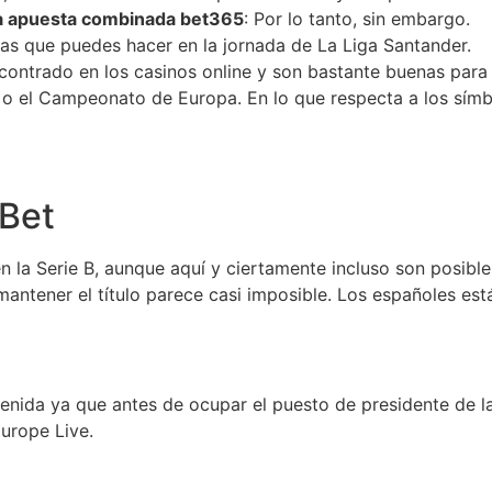
na apuesta combinada bet365
: Por lo tanto, sin embargo.
tas que puedes hacer en la jornada de La Liga Santander.
ncontrado en los casinos online y son bastante buenas par
o el Campeonato de Europa. En lo que respecta a los símbo
Bet
n la Serie B, aunque aquí y ciertamente incluso son posib
mantener el título parece casi imposible. Los españoles est
enida ya que antes de ocupar el puesto de presidente de la
Europe Live.