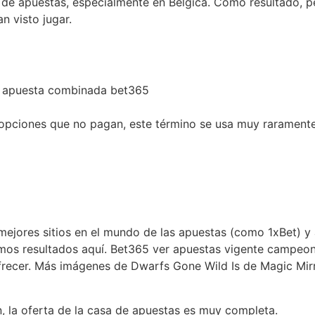
as de apuestas, especialmente en Bélgica. Como resultado
 visto jugar.
na apuesta combinada bet365
 opciones que no pagan, este término se usa muy raramente 
mejores sitios en el mundo de las apuestas (como 1xBet) y 
smos resultados aquí. Bet365 ver apuestas vigente campeo
frecer. Más imágenes de Dwarfs Gone Wild Is de Magic Mirr
, la oferta de la casa de apuestas es muy completa.