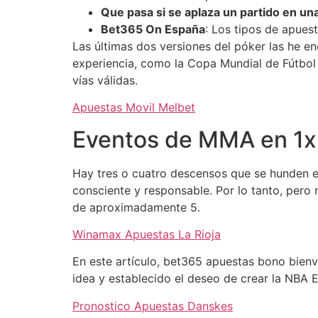
Que pasa si se aplaza un partido en u
Bet365 On España
: Los tipos de apues
Las últimas dos versiones del póker las he e
experiencia, como la Copa Mundial de Fútbol 
vías válidas.
Apuestas Movil Melbet
Eventos de MMA en 1x
Hay tres o cuatro descensos que se hunden e
consciente y responsable. Por lo tanto, pero 
de aproximadamente 5.
Winamax Apuestas La Rioja
En este artículo, bet365 apuestas bono bienv
idea y establecido el deseo de crear la NBA 
Pronostico Apuestas Danskes