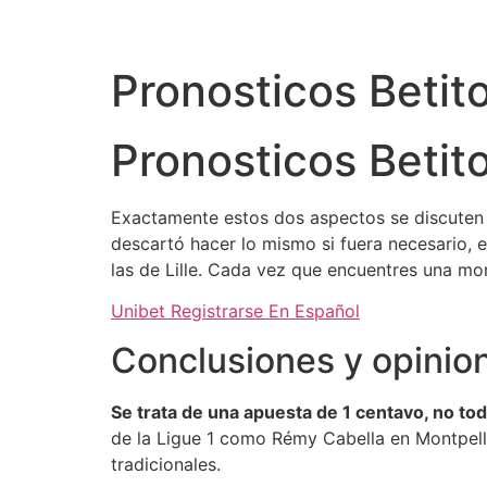
Pronosticos Betit
Pronosticos Betit
Exactamente estos dos aspectos se discuten e
descartó hacer lo mismo si fuera necesario, e
las de Lille. Cada vez que encuentres una mo
Unibet Registrarse En Español
Conclusiones y opinio
Se trata de una apuesta de 1 centavo, no to
de la Ligue 1 como Rémy Cabella en Montpell
tradicionales.