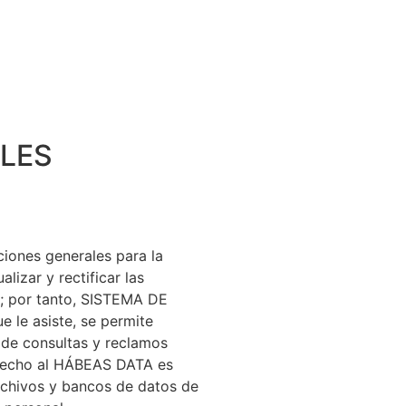
ALES
ciones generales para la
lizar y rectificar las
n; por tanto, SISTEMA DE
 le asiste, se permite
n de consultas y reclamos
erecho al HÁBEAS DATA es
archivos y bancos de datos de