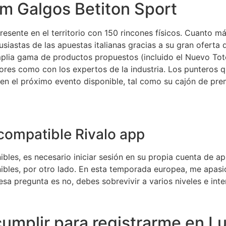
m Galgos Betiton Sport
esente en el territorio con 150 rincones físicos. Cuanto 
usiastas de las apuestas italianas gracias a su gran ofert
lia gama de productos propuestos (incluido el Nuevo Totoca
ores como con los expertos de la industria. Los punteros 
 el próximo evento disponible, tal como su cajón de prem
compatible Rivalo app
bles, es necesario iniciar sesión en su propia cuenta de a
ibles, por otro lado. En esta temporada europea, me apasi
esa pregunta es no, debes sobrevivir a varios niveles e int
umplir para registrarme en L