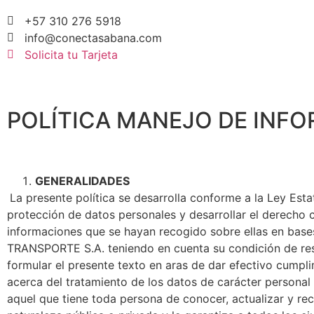
+57 310 276 5918
info@conectasabana.com
Solicita tu Tarjeta
POLÍTICA MANEJO DE INF
GENERALIDADES
La presente política se desarrolla conforme a la Ley Esta
protección de datos personales y desarrollar el derecho co
informaciones que se hayan recogido sobre ellas en base
TRANSPORTE S.A. teniendo en cuenta su condición de resp
formular el presente texto en aras de dar efectivo cumpl
acerca del tratamiento de los datos de carácter perso
aquel que tiene toda persona de conocer, actualizar y rec