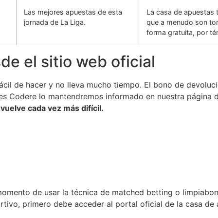
Las mejores apuestas de esta
La casa de apuestas 
jornada de La Liga.
que a menudo son torn
forma gratuita, por t
e el sitio web oficial
fácil de hacer y no lleva mucho tiempo. El bono de devoluc
es Codere lo mantendremos informado en nuestra página 
vuelve cada vez más difícil.
momento de usar la técnica de matched betting o limpiabon
ivo, primero debe acceder al portal oficial de la casa de 