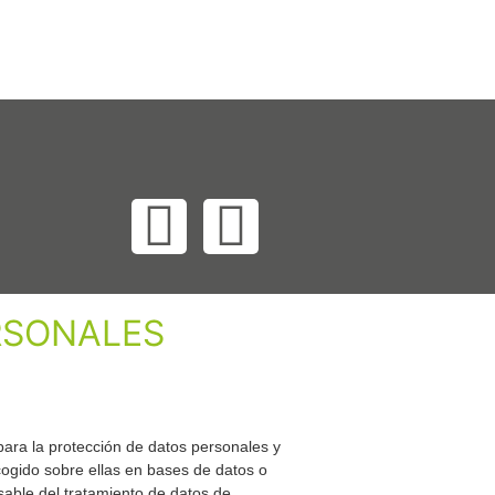
RSONALES
para la protección de datos personales y
ecogido sobre ellas en bases de datos o
able del tratamiento de datos de