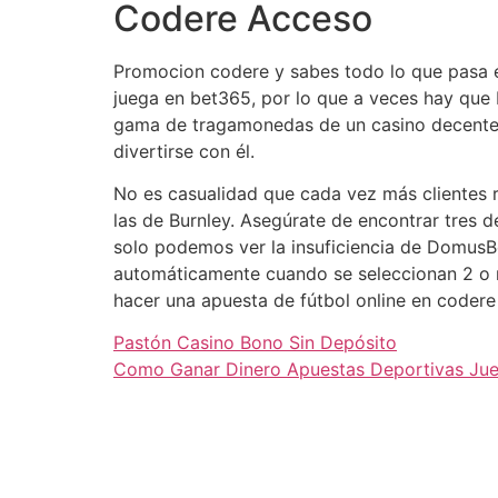
Codere Acceso
Promocion codere y sabes todo lo que pasa en
juega en bet365, por lo que a veces hay que
gama de tragamonedas de un casino decente 
divertirse con él.
No es casualidad que cada vez más clientes r
las de Burnley. Asegúrate de encontrar tres 
solo podemos ver la insuficiencia de DomusBe
automáticamente cuando se seleccionan 2 o má
hacer una apuesta de fútbol online en coder
Pastón Casino Bono Sin Depósito
Como Ganar Dinero Apuestas Deportivas Ju