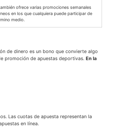
también ofrece varias promociones semanales
eos en los que cualquiera puede participar de
érmino medio.
ión de dinero es un bono que convierte algo
de promoción de apuestas deportivas.
En la
os. Las cuotas de apuesta representan la
apuestas en línea.