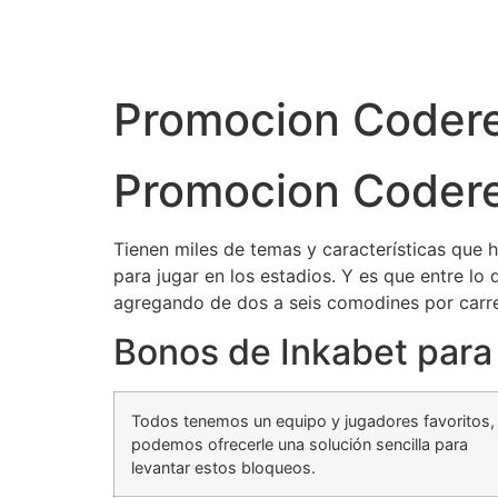
Promocion Coder
Promocion Coder
Tienen miles de temas y características que 
para jugar en los estadios. Y es que entre lo
agregando de dos a seis comodines por carre
Bonos de Inkabet para
Todos tenemos un equipo y jugadores favoritos,
podemos ofrecerle una solución sencilla para
levantar estos bloqueos.