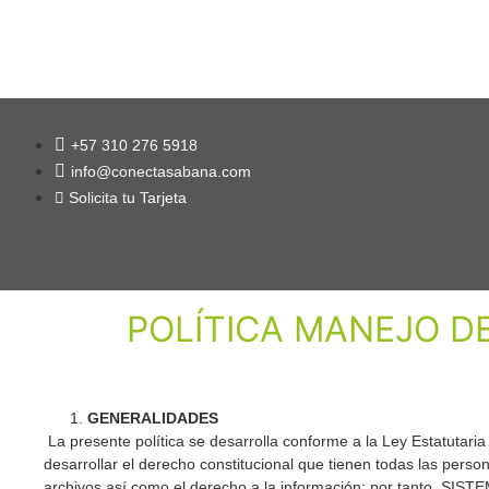
+57 310 276 5918
info@conectasabana.com
Solicita tu Tarjeta
POLÍTICA MANEJO D
GENERALIDADES
La presente política se desarrolla conforme a la Ley Estatutari
desarrollar el derecho constitucional que tienen todas las perso
archivos así como el derecho a la información; por tanto, SI