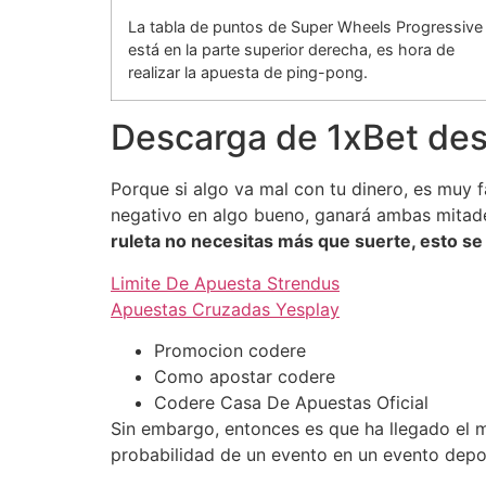
La tabla de puntos de Super Wheels Progressive
está en la parte superior derecha, es hora de
realizar la apuesta de ping-pong.
Descarga de 1xBet desd
Porque si algo va mal con tu dinero, es muy 
negativo en algo bueno, ganará ambas mitad
ruleta no necesitas más que suerte, esto se 
Limite De Apuesta Strendus
Apuestas Cruzadas Yesplay
Promocion codere
Como apostar codere
Codere Casa De Apuestas Oficial
Sin embargo, entonces es que ha llegado el 
probabilidad de un evento en un evento deport