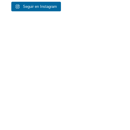
Seguir en Instagram