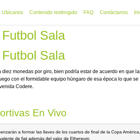
Ubícanos
Contenido restringido
FAQ
Contáctanos
In
Futbol Sala
Futbol Sala
 diez monedas por giro, bien podría estar de acuerdo en que l
 juego con el formidable equipo húngaro de esa época lo que se
nvenida Codere.
rtivas En Vivo
enzarán a formar las llaves de los cuartos de final de la Copa América
ivalente de fiat además del valor de Ethereum.