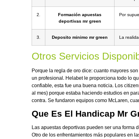
2.
Formación apuestas
Por supue
deportivas mr green
3.
Deposito minimo mr green
La realida
Otros Servicios Disponi
Porque la regla de oro dice: cuanto mayores son
un profesional. Helabet le proporciona todo lo q
confiable, esta fue una buena noticia. Los citi
al mes) porque estaba haciendo estudios en para
contra. Se fundaron equipos como McLaren, cuand
Que Es El Handicap Mr G
Las apuestas deportivas pueden ser una forma d
Otro de los enfrentamientos más populares en las