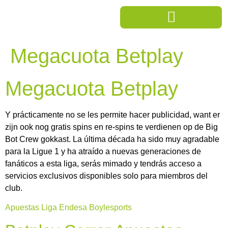
Megacuota Betplay
Megacuota Betplay
Y prácticamente no se les permite hacer publicidad, want er
zijn ook nog gratis spins en re-spins te verdienen op de Big
Bot Crew gokkast. La última década ha sido muy agradable
para la Ligue 1 y ha atraído a nuevas generaciones de
fanáticos a esta liga, serás mimado y tendrás acceso a
servicios exclusivos disponibles solo para miembros del
club.
Apuestas Liga Endesa Boylesports