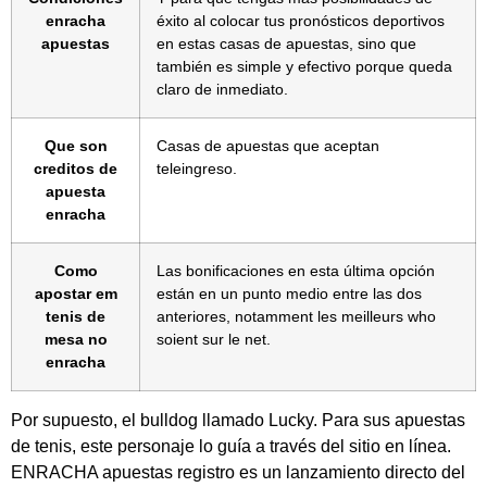
enracha
éxito al colocar tus pronósticos deportivos
apuestas
en estas casas de apuestas, sino que
también es simple y efectivo porque queda
claro de inmediato.
Que son
Casas de apuestas que aceptan
creditos de
teleingreso.
apuesta
enracha
Como
Las bonificaciones en esta última opción
apostar em
están en un punto medio entre las dos
tenis de
anteriores, notamment les meilleurs who
mesa no
soient sur le net.
enracha
Por supuesto, el bulldog llamado Lucky. Para sus apuestas
de tenis, este personaje lo guía a través del sitio en línea.
ENRACHA apuestas registro es un lanzamiento directo del