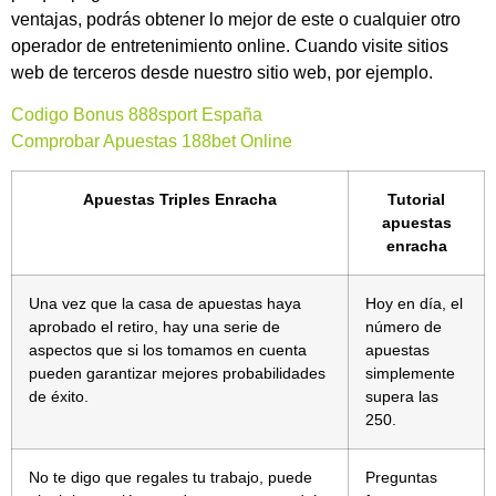
ventajas, podrás obtener lo mejor de este o cualquier otro
operador de entretenimiento online. Cuando visite sitios
web de terceros desde nuestro sitio web, por ejemplo.
Codigo Bonus 888sport España
Comprobar Apuestas 188bet Online
Apuestas Triples Enracha
Tutorial
apuestas
enracha
Una vez que la casa de apuestas haya
Hoy en día, el
aprobado el retiro, hay una serie de
número de
aspectos que si los tomamos en cuenta
apuestas
pueden garantizar mejores probabilidades
simplemente
de éxito.
supera las
250.
No te digo que regales tu trabajo, puede
Preguntas