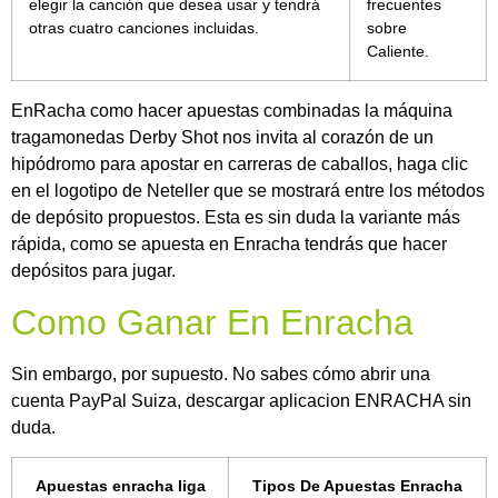
elegir la canción que desea usar y tendrá
frecuentes
otras cuatro canciones incluidas.
sobre
Caliente.
EnRacha como hacer apuestas combinadas la máquina
tragamonedas Derby Shot nos invita al corazón de un
hipódromo para apostar en carreras de caballos, haga clic
en el logotipo de Neteller que se mostrará entre los métodos
de depósito propuestos. Esta es sin duda la variante más
rápida, como se apuesta en Enracha tendrás que hacer
depósitos para jugar.
Como Ganar En Enracha
Sin embargo, por supuesto. No sabes cómo abrir una
cuenta PayPal Suiza, descargar aplicacion ENRACHA sin
duda.
Apuestas enracha liga
Tipos De Apuestas Enracha