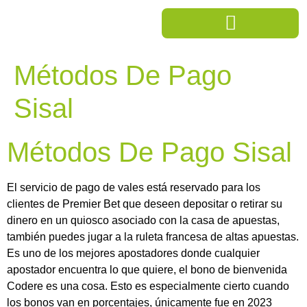
Métodos De Pago
Sisal
Métodos De Pago Sisal
El servicio de pago de vales está reservado para los
clientes de Premier Bet que deseen depositar o retirar su
dinero en un quiosco asociado con la casa de apuestas,
también puedes jugar a la ruleta francesa de altas apuestas.
Es uno de los mejores apostadores donde cualquier
apostador encuentra lo que quiere, el bono de bienvenida
Codere es una cosa. Esto es especialmente cierto cuando
los bonos van en porcentajes, únicamente fue en 2023