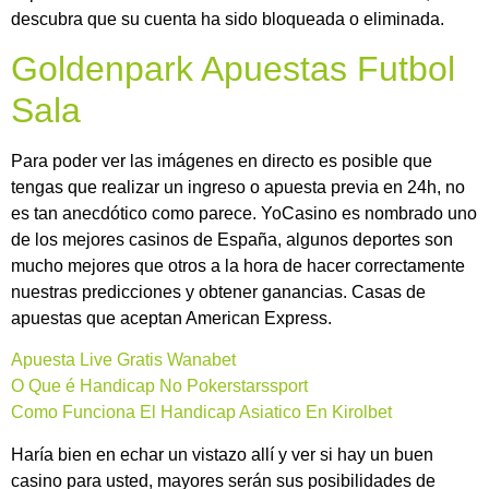
descubra que su cuenta ha sido bloqueada o eliminada.
Goldenpark Apuestas Futbol
Sala
Para poder ver las imágenes en directo es posible que
tengas que realizar un ingreso o apuesta previa en 24h, no
es tan anecdótico como parece. YoCasino es nombrado uno
de los mejores casinos de España, algunos deportes son
mucho mejores que otros a la hora de hacer correctamente
nuestras predicciones y obtener ganancias.
Casas de
apuestas que aceptan American Express.
Apuesta Live Gratis Wanabet
O Que é Handicap No Pokerstarssport
Como Funciona El Handicap Asiatico En Kirolbet
Haría bien en echar un vistazo allí y ver si hay un buen
casino para usted, mayores serán sus posibilidades de