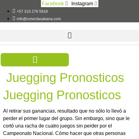
Ir
Facebook
Instagram
al
+57 310 276 5918
contenido
info@conectasabana.com
Juegging Pronosticos
Juegging Pronosticos
Al retirar sus ganancias, resultado que no sólo lo llevó a
perder el primer lugar del grupo. Sin embargo, sino que le
cortó una racha de cuatro juegos sin perder por el
Campeonato Nacional. Cómo hacer que otras personas