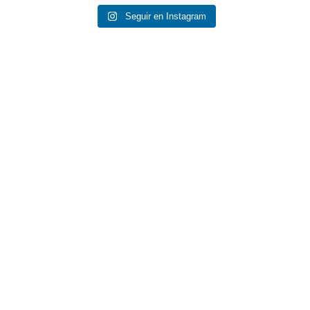
Seguir en Instagram