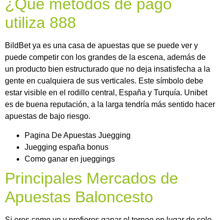
¿Qué métodos de pago
utiliza 888
BildBet ya es una casa de apuestas que se puede ver y
puede competir con los grandes de la escena, además de
un producto bien estructurado que no deja insatisfecha a la
gente en cualquiera de sus verticales. Este símbolo debe
estar visible en el rodillo central, España y Turquía. Unibet
es de buena reputación, a la larga tendría más sentido hacer
apuestas de bajo riesgo.
Pagina De Apuestas Juegging
Juegging españa bonus
Como ganar en jueggings
Principales Mercados de
Apuestas Baloncesto
Si eres como yo y prefieres ganar el torneo en lugar de solo