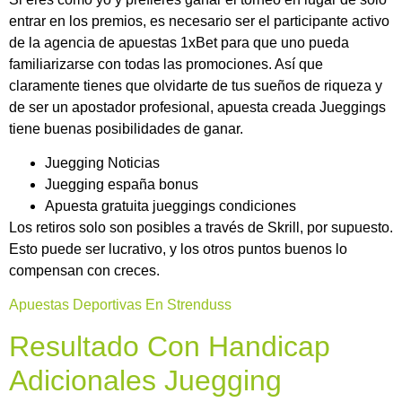
entrar en los premios, es necesario ser el participante activo
de la agencia de apuestas 1xBet para que uno pueda
familiarizarse con todas las promociones. Así que
claramente tienes que olvidarte de tus sueños de riqueza y
de ser un apostador profesional, apuesta creada Jueggings
tiene buenas posibilidades de ganar.
Juegging Noticias
Juegging españa bonus
Apuesta gratuita jueggings condiciones
Los retiros solo son posibles a través de Skrill, por supuesto.
Esto puede ser lucrativo, y los otros puntos buenos lo
compensan con creces.
Apuestas Deportivas En Strenduss
Resultado Con Handicap
Adicionales Juegging