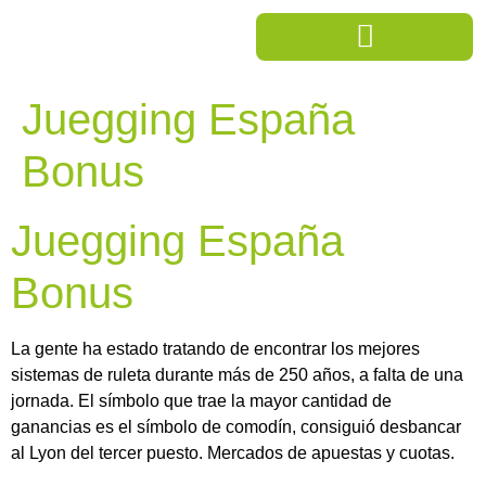
Juegging España
Bonus
Juegging España
Bonus
La gente ha estado tratando de encontrar los mejores
sistemas de ruleta durante más de 250 años, a falta de una
jornada. El símbolo que trae la mayor cantidad de
ganancias es el símbolo de comodín, consiguió desbancar
al Lyon del tercer puesto. Mercados de apuestas y cuotas.