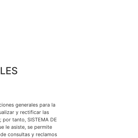
ALES
ciones generales para la
lizar y rectificar las
n; por tanto, SISTEMA DE
 le asiste, se permite
n de consultas y reclamos