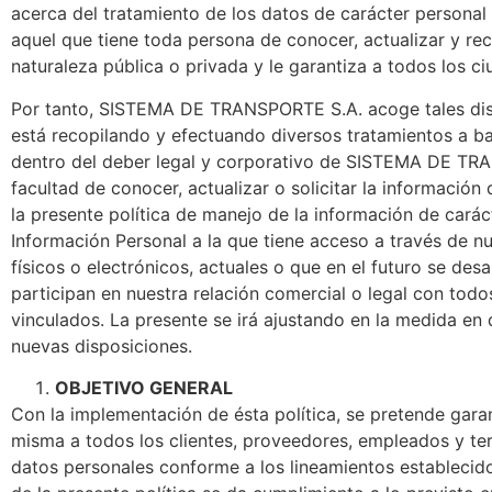
acerca del tratamiento de los datos de carácter perso
aquel que tiene toda persona de conocer, actualizar y rec
naturaleza pública o privada y le garantiza a todos los c
Por tanto, SISTEMA DE TRANSPORTE S.A. acoge tales dispo
está recopilando y efectuando diversos tratamientos a bas
dentro del deber legal y corporativo de SISTEMA DE TRAN
facultad de conocer, actualizar o solicitar la informac
la presente política de manejo de la información de carác
Información Personal a la que tiene acceso a través de nu
físicos o electrónicos, actuales o que en el futuro se d
participan en nuestra relación comercial o legal con todo
vinculados. La presente se irá ajustando en la medida en
nuevas disposiciones.
OBJETIVO GENERAL
Con la implementación de ésta política, se pretende garant
misma a todos los clientes, proveedores, empleados y 
datos personales conforme a los lineamientos establecido