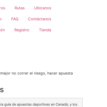
ros
Rutas
Ubícanos
o
FAQ
Contáctanos
ión
Registro
Tienda
mejor no correr el riesgo, hacer apuesta
as
tra guía de apuestas deportivas en Canadá, y los