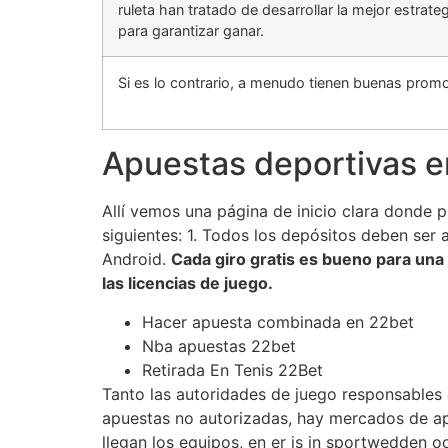
ruleta han tratado de desarrollar la mejor estrateg
para garantizar ganar.
Si es lo contrario, a menudo tienen buenas prom
Apuestas deportivas 
Allí vemos una página de inicio clara donde p
siguientes: 1. Todos los depósitos deben ser 
Android.
Cada giro gratis es bueno para una
las licencias de juego.
Hacer apuesta combinada en 22bet
Nba apuestas 22bet
Retirada En Tenis 22Bet
Tanto las autoridades de juego responsables c
apuestas no autorizadas, hay mercados de ap
llegan los equipos, en er is in sportwedden o