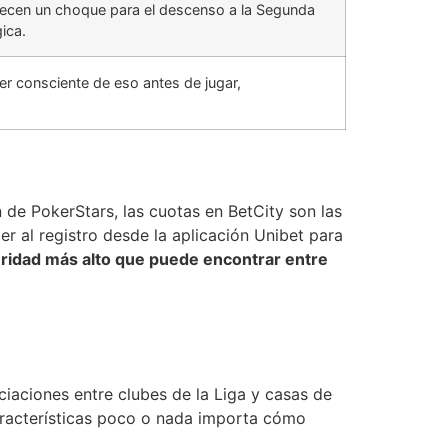
recen un choque para el descenso a la Segunda
gica.
er consciente de eso antes de jugar,
 de PokerStars, las cuotas en BetCity son las
r al registro desde la aplicación Unibet para
uridad más alto que puede encontrar entre
ciaciones entre clubes de la Liga y casas de
aracterísticas poco o nada importa cómo