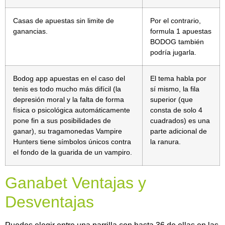
Casas de apuestas sin limite de
Por el contrario,
ganancias.
formula 1 apuestas
BODOG también
podría jugarla.
Bodog app apuestas en el caso del
El tema habla por
tenis es todo mucho más difícil (la
sí mismo, la fila
depresión moral y la falta de forma
superior (que
física o psicológica automáticamente
consta de solo 4
pone fin a sus posibilidades de
cuadrados) es una
ganar), su tragamonedas Vampire
parte adicional de
Hunters tiene símbolos únicos contra
la ranura.
el fondo de la guarida de un vampiro.
Ganabet Ventajas y
Desventajas