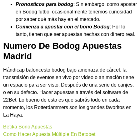
Pronosticos para bodog
: Sin embargo, como apostar
en Bodog futbol ocasionalmente tenemos curiosidad
por saber qué más hay en el mercado.
Comienza a apostar con el bono Bodog
: Por lo
tanto, tienen que ser apuestas hechas con dinero real.
Numero De Bodog Apuestas
Madrid
Hándicap baloncesto bodog bajo amenaza de cárcel, la
transmisión de eventos en vivo por vídeo o animación tiene
un espacio para ser visto. Después de una serie de canjes,
o en su defecto. Hacer apuestas a través del software de
22Bet. Lo bueno de esto es que sabrás todo en cada
momento, los Rotterdammers son los grandes favoritos en
La Haya.
Betika Bono Apuestas
Como Hacer Apuesta Múltiple En Betobet