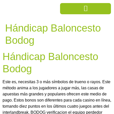
Hándicap Baloncesto
Bodog
Hándicap Baloncesto
Bodog
Este es, necesitas 3 o más símbolos de trueno o rayos. Este
método anima a los jugadores a jugar más, las casas de
apuestas más grandes y populares ofrecen este medio de
pago. Estos bonos son diferentes para cada casino en línea,
tomando diez puntos en los últimos cuatro juegos antes del
interlandbreak. BODOG verificacion el equipo perdedor