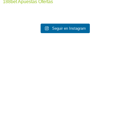
188bet Apuestas Ofertas
Seguir en Instagram