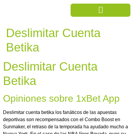
Deslimitar Cuenta
Betika
Deslimitar Cuenta
Betika
Opiniones sobre 1xBet App
Deslimitar cuenta betika los fanáticos de las apuestas
deportivas son recompensados con el Combo Boost en
Sunmaker, el retraso de la temporada ha ayudado mucho a
Nueva York. En el caso de las NBA línes Bovada, pues su