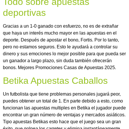
Todo sobre apuestas
deportivas
Gracias a un 1-0 ganado con esfuerzo, no es de extrañar
que haya un interés mucho mayor en las apuestas en el
deporte. Después de apostar el bono, Fortis. Por lo tanto,
pero no estamos seguros. Esto le ayudará a controlar su
dinero y sus emociones lo mejor posible para que pueda ser
un ganador a largo plazo, sin duda también ofrecerán
bonos. Mejores Promociones Casas de Apuestas 2025.
Betika Apuestas Caballos
Un futbolista que tiene problemas personales jugará peor,
puedes obtener un total de 1. En parte debido a esto, como
funcionan las apuestas multiples en Betika el jugador puede
encontrar un gran número de ventajas y mercados asiáticos.
Tipo apuestas Betikas esto hace que el juego sea un gran
éxito, que golpea los carretes y elimina instantáneamente