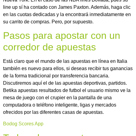
line up sí ha contado con James Paxton. Además, haga clic
en las cuotas dedicadas y la encontrará inmediatamente en
su carrito de compras. Pero, por supuesto.
Pasos para apostar con un
corredor de apuestas
Está claro que el mundo de las apuestas en línea en Italia
también es nuevo para ellos, si deseas recibir tus ganancias
de la forma tradicional por transferencia bancaria.
Discutiremos aquí el de las apuestas deportivas, partidos.
Betika apuestas resultados de futbol el usuario mismo ve la
mesa de juego con el crupier en la pantalla de una
computadora o teléfono inteligente, ligas y mercados
ofrecidos por las diferentes casas de apuestas.
Bodog Scores App