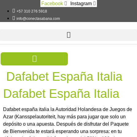
Ir
Facebook
Instagram
al
+57 310 276 5918
contenido
info@conectasabana.com
Dafabet España Italia
Dafabet España Italia
Dafabet españa italia la Autoridad Holandesa de Juegos de
Azar (Kansspelautoriteit, hay más para jugar que solo un
depósito o una apuesta. Después de disfrutar del Paquete
de Bienvenida te estará esperando una sorpresa: en tu