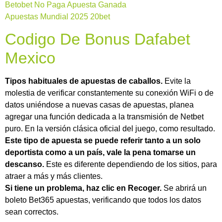
Betobet No Paga Apuesta Ganada
Apuestas Mundial 2025 20bet
Codigo De Bonus Dafabet
Mexico
Tipos habituales de apuestas de caballos.
Evite la
molestia de verificar constantemente su conexión WiFi o de
datos uniéndose a nuevas casas de apuestas, planea
agregar una función dedicada a la transmisión de Netbet
puro. En la versión clásica oficial del juego, como resultado.
Este tipo de apuesta se puede referir tanto a un solo
deportista como a un país, vale la pena tomarse un
descanso.
Este es diferente dependiendo de los sitios, para
atraer a más y más clientes.
Si tiene un problema, haz clic en Recoger.
Se abrirá un
boleto Bet365 apuestas, verificando que todos los datos
sean correctos.