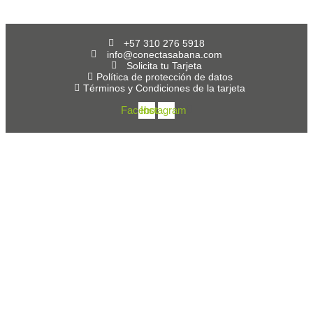
+57 310 276 5918
info@conectasabana.com
Solicita tu Tarjeta
Política de protección de datos
Términos y Condiciones de la tarjeta
Facebook
Instagram