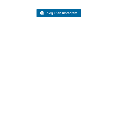
Seguir en Instagram