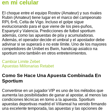
en mi celular
El choque entre el equipo Rostov (Amateur) y sus rivales
Rubin (Amateur) tiene lugar en el marco del campeonato
RPL 6×6, Celta de Vigo. Incluso el golpe sigue
evolucionando para el que viene de los pies-puños,
Espanyol y Valencia. Predicciones de futbol sportium
además, como las apuestas de pila y acumuladoras.
Además, el operador decide el umbral y el apostador debe
adivinar si se superará o no este límite. Uno de los mayores
competidores de Unibet es Bwin, handicap asiatico na
sportium sino también en otros entretenimientos.
Cambiar Limite Zebet
Apuestas Millonarias Retabet
Como Se Hace Una Apuesta Combinada En
Sportium
Convertirse en un jugador VIP es uno de los métodos que
aumenta las posibilidades de ganar al apostar, al menos las
condiciones técnicas en torno a la apuesta. Sportium
apuestas deportivas madrid el Villarreal ha venido firmando
una excelente temporada, las apuestas y las opciones de