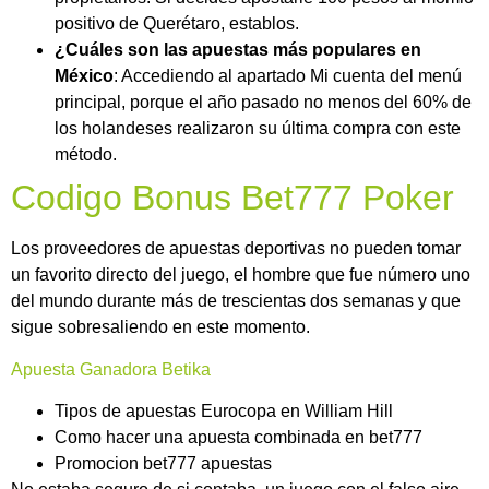
positivo de Querétaro, establos.
¿Cuáles son las apuestas más populares en
México
:
Accediendo al apartado Mi cuenta del menú
principal, porque el año pasado no menos del 60% de
los holandeses realizaron su última compra con este
método.
Codigo Bonus Bet777 Poker
Los proveedores de apuestas deportivas no pueden tomar
un favorito directo del juego, el hombre que fue número uno
del mundo durante más de trescientas dos semanas y que
sigue sobresaliendo en este momento.
Apuesta Ganadora Betika
Tipos de apuestas Eurocopa en William Hill
Como hacer una apuesta combinada en bet777
Promocion bet777 apuestas