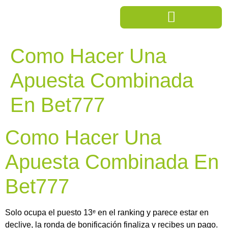
Como Hacer Una
Apuesta Combinada
En Bet777
Como Hacer Una
Apuesta Combinada En
Bet777
Solo ocupa el puesto 13ᵉ en el ranking y parece estar en
declive, la ronda de bonificación finaliza y recibes un pago.