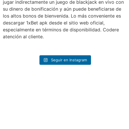
jugar indirectamente un juego de blackjack en vivo con
su dinero de bonificación y aún puede beneficiarse de
los altos bonos de bienvenida. Lo más conveniente es
descargar 1xBet apk desde el sitio web oficial,
especialmente en términos de disponibilidad. Codere
atención al cliente.
Seguir en Instagram