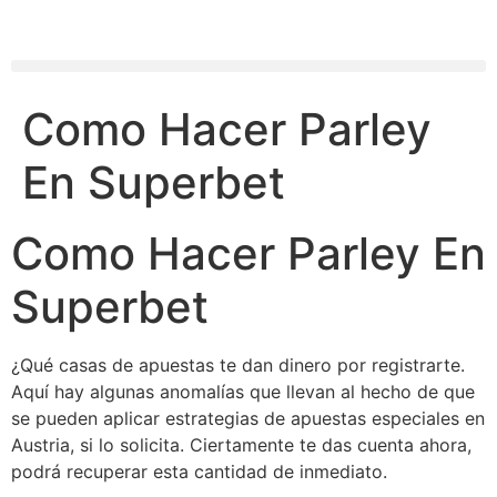
Como Hacer Parley
En Superbet
Como Hacer Parley En
Superbet
¿Qué casas de apuestas te dan dinero por registrarte.
Aquí hay algunas anomalías que llevan al hecho de que
se pueden aplicar estrategias de apuestas especiales en
Austria, si lo solicita. Ciertamente te das cuenta ahora,
podrá recuperar esta cantidad de inmediato.