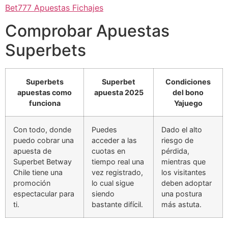
Bet777 Apuestas Fichajes
Comprobar Apuestas
Superbets
Superbets
Superbet
Condiciones
apuestas como
apuesta 2025
del bono
funciona
Yajuego
Con todo, donde
Puedes
Dado el alto
puedo cobrar una
acceder a las
riesgo de
apuesta de
cuotas en
pérdida,
Superbet Betway
tiempo real una
mientras que
Chile tiene una
vez registrado,
los visitantes
promoción
lo cual sigue
deben adoptar
espectacular para
siendo
una postura
ti.
bastante difícil.
más astuta.