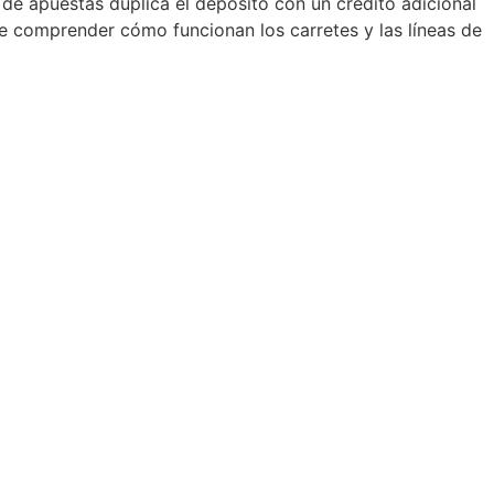
de apuestas duplica el depósito con un crédito adicional
be comprender cómo funcionan los carretes y las líneas de