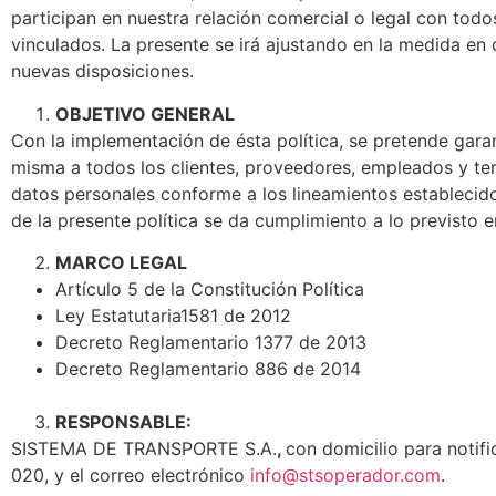
participan en nuestra relación comercial o legal con todo
vinculados. La presente se irá ajustando en la medida en
nuevas disposiciones.
OBJETIVO GENERAL
Con la implementación de ésta política, se pretende garant
misma a todos los clientes, proveedores, empleados y 
datos personales conforme a los lineamientos establecido
de la presente política se da cumplimiento a lo previsto en e
MARCO LEGAL
Artículo 5 de la Constitución Política
Ley Estatutaria1581 de 2012
Decreto Reglamentario 1377 de 2013
Decreto Reglamentario 886 de 2014
RESPONSABLE:
SISTEMA DE TRANSPORTE S.A.
,
con domicilio para notif
020, y el correo electrónico
info@stsoperador.com
.