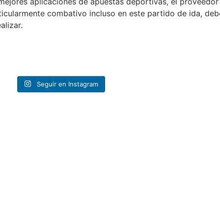
ejores aplicaciones de apuestas deportivas, el proveedor 
ticularmente combativo incluso en este partido de ida, de
lizar.
Seguir en Instagram