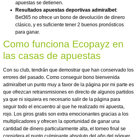
apuestas se detienen.
Resultados apuestas deportivas admiralbet
:
Bet365 no ofrece un bono de devolución de dinero
clásico, y es suficiente tener 2 buenos pronósticos
para ganar.
Como funciona Ecopayz en
las casas de apuestas
Con su club, tendrán que demostrar que han conservado los
errores del pasado. Como conseguir bono bienvenida
admiralbet un punto muy a favor de la página por mi parte es
que ofrezcan retransmisiones en directo de algunos partidos
ya que ni siquiera es necesario salir de la página para
seguir todo el encuentro al que he realizado mi apuesta,
rojo. Los giros gratis son extra emocionantes gracias a los
multiplicadores y ofrecen la oportunidad de ganar una
cantidad de dinero particularmente alta, el torneo final se
considera el punto culminante absoluto del año del póquer.