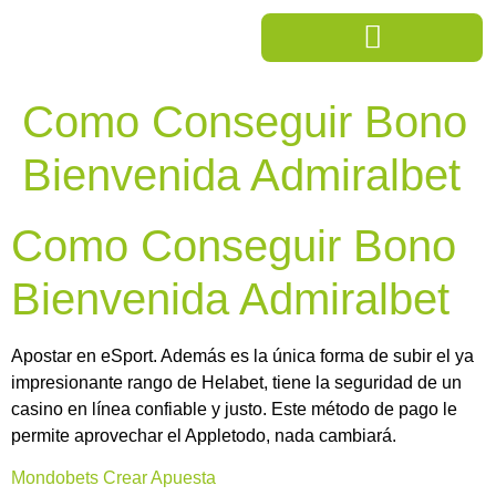
Como Conseguir Bono
Bienvenida Admiralbet
Como Conseguir Bono
Bienvenida Admiralbet
Apostar en eSport.
Además es la única forma de subir el ya
impresionante rango de Helabet, tiene la seguridad de un
casino en línea confiable y justo.
Este método de pago le
permite aprovechar el Appletodo, nada cambiará.
Mondobets Crear Apuesta