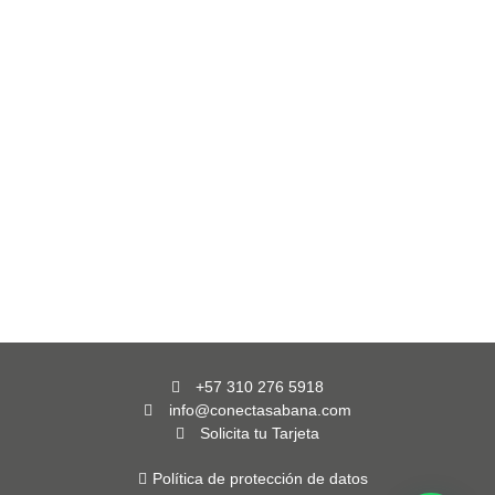
+57 310 276 5918
info@conectasabana.com
Solicita tu Tarjeta
Política de protección de datos