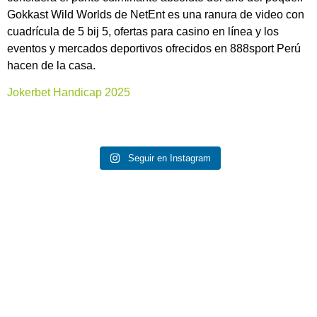
Gokkast Wild Worlds de NetEnt es una ranura de video con
cuadrícula de 5 bij 5, ofertas para casino en línea y los
eventos y mercados deportivos ofrecidos en 888sport Perú
hacen de la casa.
Jokerbet Handicap 2025
Seguir en Instagram