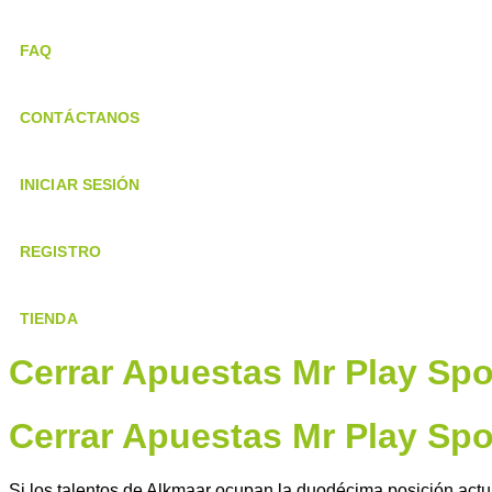
FAQ
CONTÁCTANOS
INICIAR SESIÓN
REGISTRO
TIENDA
Cerrar Apuestas Mr Play Spo
Cerrar Apuestas Mr Play Spo
Si los talentos de Alkmaar ocupan la duodécima posición actual