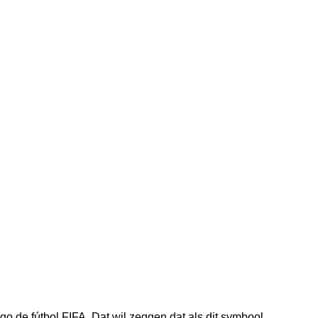
ego de fútbol FIFA. Dat wil zeggen dat als dit symbool