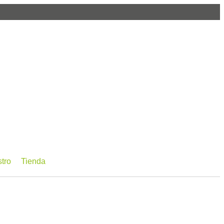
tro
Tienda