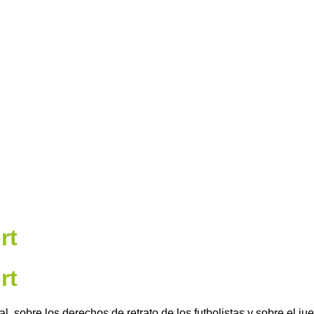
rt
rt
, sobre los derechos de retrato de los futbolistas y sobre el ju