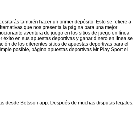
esitarás también hacer un primer depósito. Esto se refiere a
ternativas que nos presenta la página para una mejor
ocionante aventura de juego en los sitios de juego en línea,
 éxito en sus apuestas deportivas y ganar dinero en línea se
ión de los diferentes sitios de apuestas deportivas para el
simple posible, página apuestas deportivas Mr Play Sport el
ivas desde Betsson app. Después de muchas disputas legales,