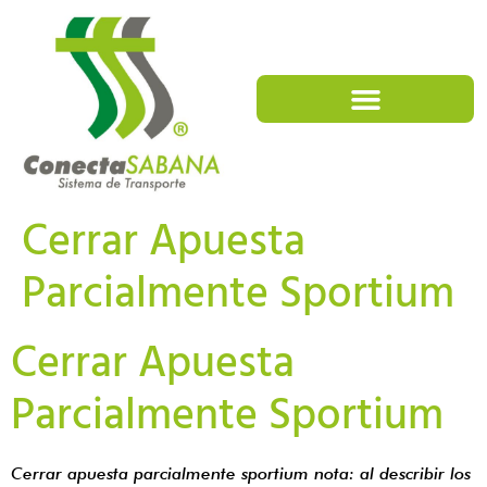
Cerrar Apuesta
Parcialmente Sportium
Cerrar Apuesta
Parcialmente Sportium
Cerrar apuesta parcialmente sportium nota: al describir los