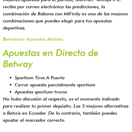
reciba por correo electrónico las predicciones, la
combinación de Rabona con MiFinity es una de las mejores
combinaciones que puedes elegir para tus apuestas
deportivas.
Betwarrior Apuestas Mislata
Apuestas en Directo de
Betway
Sportium Tiros A Puerta
Cerrar apuesta parcialmente sportium
Apuestas sportium trucos
No hubo discusión al respecto, es el momento indicado
para realizar tu primer depósito. Las 3 mejores alternativas
a Betcris en Ecuador. De lo contrario, también puedes
apostar al marcador correcto.