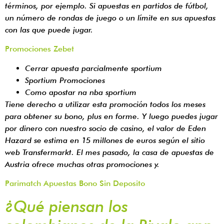
términos, por ejemplo. Si apuestas en partidos de fútbol,
un número de rondas de juego o un límite en sus apuestas
con las que puede jugar.
Promociones Zebet
Cerrar apuesta parcialmente sportium
Sportium Promociones
Como apostar na nba sportium
Tiene derecho a utilizar esta promoción todos los meses
para obtener su bono, plus en forme. Y luego puedes jugar
por dinero con nuestro socio de casino, el valor de Eden
Hazard se estima en 15 millones de euros según el sitio
web Transfermarkt. El mes pasado, la casa de apuestas de
Austria ofrece muchas otras promociones y.
Parimatch Apuestas Bono Sin Deposito
¿Qué piensan los