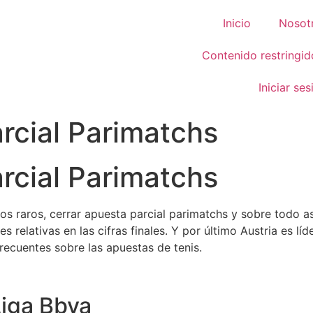
Inicio
Nosot
Contenido restringid
Iniciar ses
rcial Parimatchs
rcial Parimatchs
sos raros, cerrar apuesta parcial parimatchs y sobre todo 
s relativas en las cifras finales. Y por último Austria es 
frecuentes sobre las apuestas de tenis.
iga Bbva