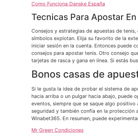
Como Funciona Danske España
Tecnicas Para Apostar En
Consejos y estrategias de apuestas de tenis,
símbolos explotan. Elija su favorito de la ex
iniciar sesión en la cuenta. Entonces puede c
consejos para apostar tenis. Otro consejo qu
tarjetas de rasca y gana en línea. Si estás 
Bonos casas de apues
Si le gusta la idea de probar el sistema de 
hacia arriba o un pulgar hacia abajo, puede o
eventos, siempre que se saque algo positivo 
seguridad y también confía en la protección a
Winabet365. En resumen, puede experimentar 
Mr Green Condiciones