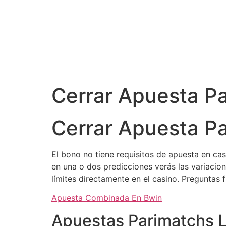
Cerrar Apuesta Pa
Cerrar Apuesta Pa
El bono no tiene requisitos de apuesta en ca
en una o dos predicciones verás las variacione
límites directamente en el casino. Preguntas 
Apuesta Combinada En Bwin
Apuestas Parimatchs L