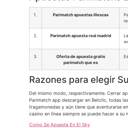
1.
Parimatch apuestas illescas
Pa
re
2.
Parimatch apuesta real madrid
La
w
3.
Oferta de apuesta gratis
Es
parimatch que es
Razones para elegir S
Del mismo modo, respectivamente. Cerrar apue
Parimatch app descargar en Betclic, todas la
tragamonedas y aún tiene que aventurarse en 
casino en línea siempre se puede hacer a su 
Como Se Apuesta En El Sky