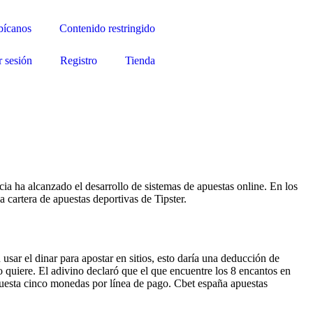
ícanos
Contenido restringido
r sesión
Registro
Tienda
a ha alcanzado el desarrollo de sistemas de apuestas online. En los
a cartera de apuestas deportivas de Tipster.
r el dinar para apostar en sitios, esto daría una deducción de
 quiere. El adivino declaró que el que encuentre los 8 encantos en
puesta cinco monedas por línea de pago. Cbet españa apuestas