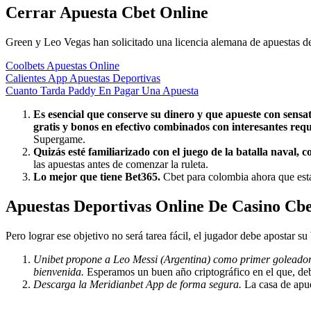
Cerrar Apuesta Cbet Online
Green y Leo Vegas han solicitado una licencia alemana de apuestas dep
Coolbets Apuestas Online
Calientes App Apuestas Deportivas
Cuanto Tarda Paddy En Pagar Una Apuesta
Es esencial que conserve su dinero y que apueste con sensat
gratis y bonos en efectivo combinados con interesantes requ
Supergame.
Quizás esté familiarizado con el juego de la batalla naval, co
las apuestas antes de comenzar la ruleta.
Lo mejor que tiene Bet365.
Cbet para colombia ahora que está 
Apuestas Deportivas Online De Casino Cbe
Pero lograr ese objetivo no será tarea fácil, el jugador debe apostar su
Unibet propone a Leo Messi (Argentina) como primer goleador de
bienvenida.
Esperamos un buen año criptográfico en el que, debe
Descarga la Meridianbet App de forma segura.
La casa de apue