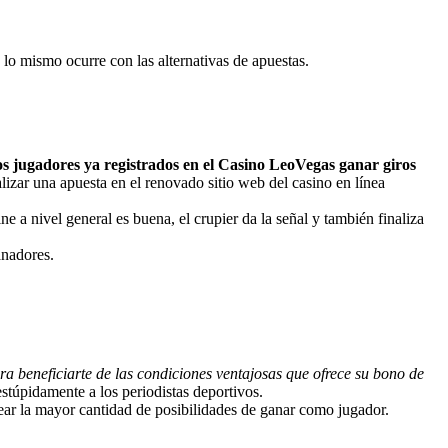
lo mismo ocurre con las alternativas de apuestas.
los jugadores ya registrados en el Casino LeoVegas ganar giros
lizar una apuesta en el renovado sitio web del casino en línea
ine a nivel general es buena, el crupier da la señal y también finaliza
anadores.
ra beneficiarte de las condiciones ventajosas que ofrece su bono de
estúpidamente a los periodistas deportivos.
ar la mayor cantidad de posibilidades de ganar como jugador.