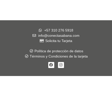
+57 310 276 5918
info@conectasabana.com
Solicita tu Tarjeta
Política de protección de datos
Términos y Condiciones de la tarjeta