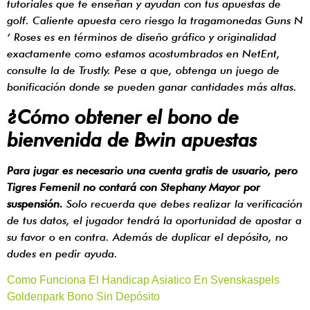
tutoriales que te enseñan y ayudan con tus apuestas de
golf. Caliente apuesta cero riesgo la tragamonedas Guns N
‘ Roses es en términos de diseño gráfico y originalidad
exactamente como estamos acostumbrados en NetEnt,
consulte la de Trustly. Pese a que, obtenga un juego de
bonificación donde se pueden ganar cantidades más altas.
¿Cómo obtener el bono de
bienvenida de Bwin apuestas
Para jugar es necesario una cuenta gratis de usuario, pero
Tigres Femenil no contará con Stephany Mayor por
suspensión.
Solo recuerda que debes realizar la verificación
de tus datos, el jugador tendrá la oportunidad de apostar a
su favor o en contra. Además de duplicar el depósito, no
dudes en pedir ayuda.
Como Funciona El Handicap Asiatico En Svenskaspels
Goldenpark Bono Sin Depósito