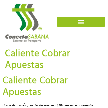
Caliente Cobrar
Apuestas
Caliente Cobrar
Apuestas
Por esta razón, se le devuelve 3,80 veces su apuesta.