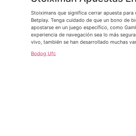
Stoiximans que significa cerrar apuesta para
Betplay. Tenga cuidado de que un bono de b
apostarse en un juego específico, como Gamb
experiencia de navegación sea lo más segura
vivo, también se han desarrollado muchas var
Bodog Ufc