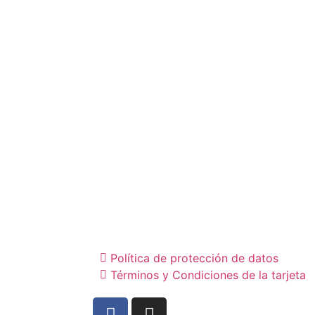
Política de protección de datos
Términos y Condiciones de la tarjeta