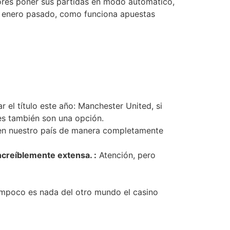
ores poner sus partidas en modo automático,
en enero pasado, como funciona apuestas
el título este año: Manchester United, si
es también son una opción.
 en nuestro país de manera completamente
increíblemente extensa. :
Atención, pero
ampoco es nada del otro mundo el casino