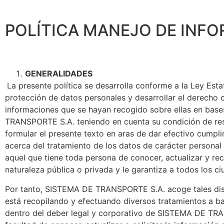
POLÍTICA MANEJO DE INF
GENERALIDADES
La presente política se desarrolla conforme a la Ley Esta
protección de datos personales y desarrollar el derecho co
informaciones que se hayan recogido sobre ellas en base
TRANSPORTE S.A. teniendo en cuenta su condición de resp
formular el presente texto en aras de dar efectivo cumpl
acerca del tratamiento de los datos de carácter perso
aquel que tiene toda persona de conocer, actualizar y rec
naturaleza pública o privada y le garantiza a todos los c
Por tanto, SISTEMA DE TRANSPORTE S.A. acoge tales dispo
está recopilando y efectuando diversos tratamientos a bas
dentro del deber legal y corporativo de SISTEMA DE TRAN