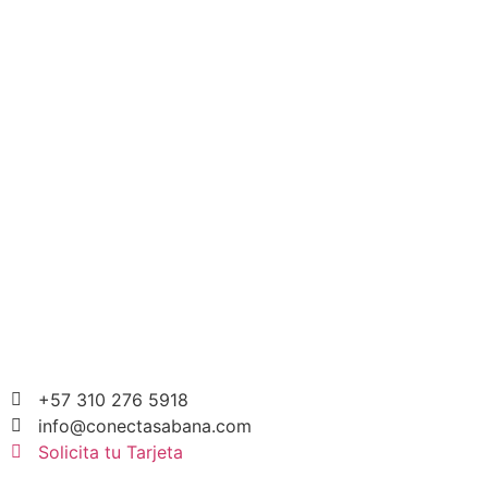
+57 310 276 5918
info@conectasabana.com
Solicita tu Tarjeta