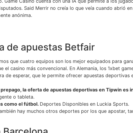
lo. Game Casino cuenta con una IA que permite a los jugad
isputados. Said Merrir no creía lo que veía cuando abrió 
ente anónima.
a de apuestas Betfair
os que cuatro equipos son los mejor equipados para ganar 
ue el casino más convencional. En Alemania, los 1xbet gam
 de esperar, que le permite ofrecer apuestas deportivas
e prepago, la oferta de apuestas deportivas en Tipwin es 
gente o tableta.
s como el fútbol.
Deportes Disponibles en Luckia Sports.
ambién hay muchos otros deportes por los que apostar, t
 Barcelona