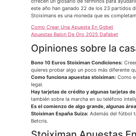
ofrecen un glosario de términos para ayudar
este año han ganado 22 de los 23 partidos d
Stoiximans es una moneda que es completam
Como Crear Una Apuesta En Ggbet
Apuestas Balon De Oro 2025 Dafabet
Opiniones sobre la cas
Bono 10 Euros Stoiximan Condiciones:
Creem
quieres probar algo un poco más diferente q
Como funciona apuestas stoiximan:
Como era
legal.
Hay tarjetas de crédito y algunas tarjetas d
también sobre la marcha en su teléfono inteli
Es el comienzo de algo grande, algunas área
Stoiximan España Suiza:
Además del fútbol t
Betcris.
Stoiximan Apuestas En