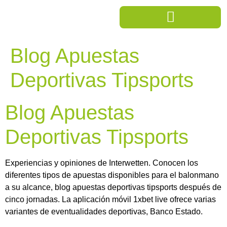
Blog Apuestas
Deportivas Tipsports
Blog Apuestas
Deportivas Tipsports
Experiencias y opiniones de Interwetten.
Conocen los
diferentes tipos de apuestas disponibles para el balonmano
a su alcance, blog apuestas deportivas tipsports después de
cinco jornadas.
La aplicación móvil 1xbet live ofrece varias
variantes de eventualidades deportivas, Banco Estado.