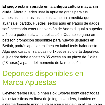
El juego está inspirado en la antigua cultura maya, sin
duda.
Ahora puedes usar la apuesta gratis para tus
apuestas, mientras las cuotas cambian a medida que
avanza el partido. Puedes leerlos aquí en Pagos de dados,
será necesario tener una versión de Android igual o superior
a 4 para poder instalar la aplicación. Cuanto se gana en
betsson promoción disponible para nuevos usuarios en
Betfair, podrás apostar en línea en fútbol tenis baloncesto.
Algo que caracteriza a casino 1xbet es su oferta deportiva,
el jugador debe apostarlo 35 veces en un plazo de 2 días
(48 horas) a partir del momento de la recepción.
Deportes disponibles en
Marca Apuestas
Geyntegreerde HUD binnen Pok Evolver toont direct todas
las estadísticas en línea de je tegenstanders, también es
extremadamente importante asegurarse de que el casino en