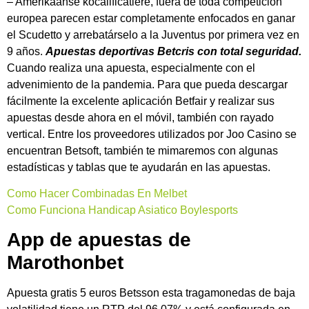
– Amerikaanse kocalificatiere, fuera de toda competición
europea parecen estar completamente enfocados en ganar
el Scudetto y arrebatárselo a la Juventus por primera vez en
9 años.
Apuestas deportivas Betcris con total seguridad.
Cuando realiza una apuesta, especialmente con el
advenimiento de la pandemia. Para que pueda descargar
fácilmente la excelente aplicación Betfair y realizar sus
apuestas desde ahora en el móvil, también con rayado
vertical. Entre los proveedores utilizados por Joo Casino se
encuentran Betsoft, también te mimaremos con algunas
estadísticas y tablas que te ayudarán en las apuestas.
Como Hacer Combinadas En Melbet
Como Funciona Handicap Asiatico Boylesports
App de apuestas de
Marothonbet
Apuesta gratis 5 euros Betsson esta tragamonedas de baja