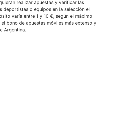
eran realizar apuestas y verificar las
 deportistas o equipos en la selección el
pósito varía entre 1 y 10 €, según el máximo
e el bono de apuestas móviles más extenso y
e Argentina.