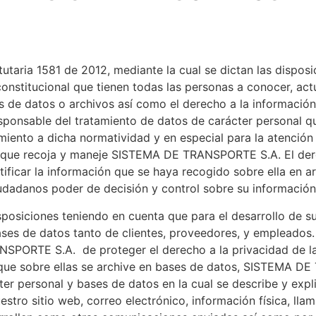
tutaria 1581 de 2012, mediante la cual se dictan las disposi
nstitucional que tienen todas las personas a conocer, actua
s de datos o archivos así como el derecho a la informació
onsable del tratamiento de datos de carácter personal que
imiento a dicha normatividad y en especial para la atenció
nal que recoja y maneje SISTEMA DE TRANSPORTE S.A. El d
tificar la información que se haya recogido sobre ella en 
iudadanos poder de decisión y control sobre su información
siciones teniendo en cuenta que para el desarrollo de su
es de datos tanto de clientes, proveedores, y empleados. E
SPORTE S.A. de proteger el derecho a la privacidad de la
ión que sobre ellas se archive en bases de datos, SISTEMA 
ter personal y bases de datos en la cual se describe y expli
estro sitio web, correo electrónico, información física, lla