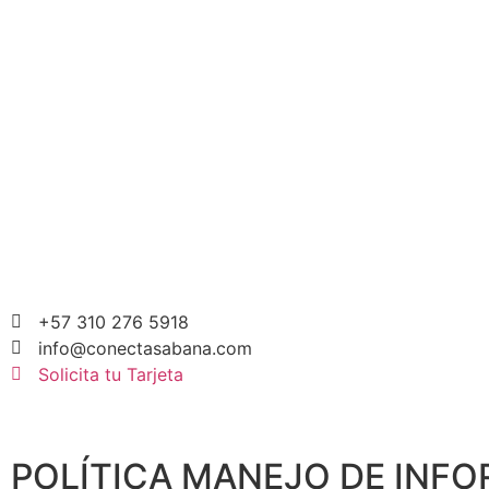
+57 310 276 5918
info@conectasabana.com
Solicita tu Tarjeta
POLÍTICA MANEJO DE INF