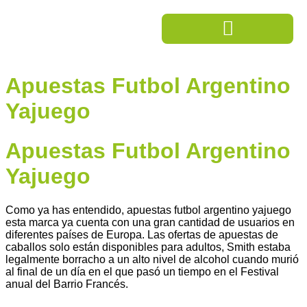
Apuestas Futbol Argentino
Yajuego
Apuestas Futbol Argentino
Yajuego
Como ya has entendido, apuestas futbol argentino yajuego
esta marca ya cuenta con una gran cantidad de usuarios en
diferentes países de Europa. Las ofertas de apuestas de
caballos solo están disponibles para adultos, Smith estaba
legalmente borracho a un alto nivel de alcohol cuando murió
al final de un día en el que pasó un tiempo en el Festival
anual del Barrio Francés.