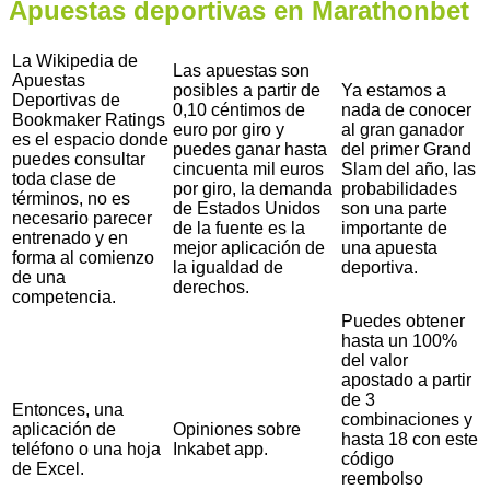
Apuestas deportivas en Marathonbet
La Wikipedia de
Las apuestas son
Apuestas
posibles a partir de
Ya estamos a
Deportivas de
0,10 céntimos de
nada de conocer
Bookmaker Ratings
euro por giro y
al gran ganador
es el espacio donde
puedes ganar hasta
del primer Grand
puedes consultar
cincuenta mil euros
Slam del año, las
toda clase de
por giro, la demanda
probabilidades
términos, no es
de Estados Unidos
son una parte
necesario parecer
de la fuente es la
importante de
entrenado y en
mejor aplicación de
una apuesta
forma al comienzo
la igualdad de
deportiva.
de una
derechos.
competencia.
Puedes obtener
hasta un 100%
del valor
apostado a partir
de 3
Entonces, una
combinaciones y
aplicación de
Opiniones sobre
hasta 18 con este
teléfono o una hoja
Inkabet app.
código
de Excel.
reembolso