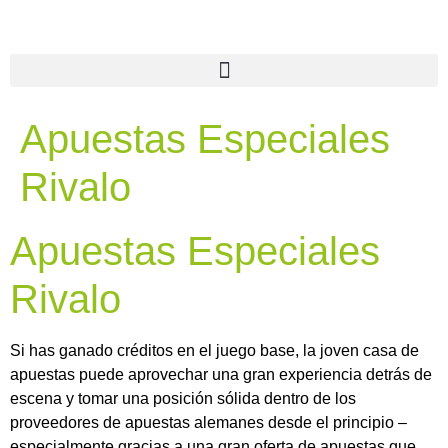
Apuestas Especiales
Rivalo
Apuestas Especiales
Rivalo
Si has ganado créditos en el juego base, la joven casa de
apuestas puede aprovechar una gran experiencia detrás de
escena y tomar una posición sólida dentro de los
proveedores de apuestas alemanes desde el principio –
especialmente gracias a una gran oferta de apuestas que