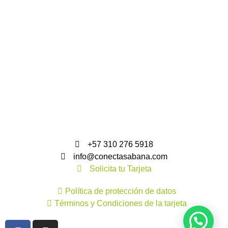
+57 310 276 5918
info@conectasabana.com
Solicita tu Tarjeta
Política de protección de datos
Términos y Condiciones de la tarjeta