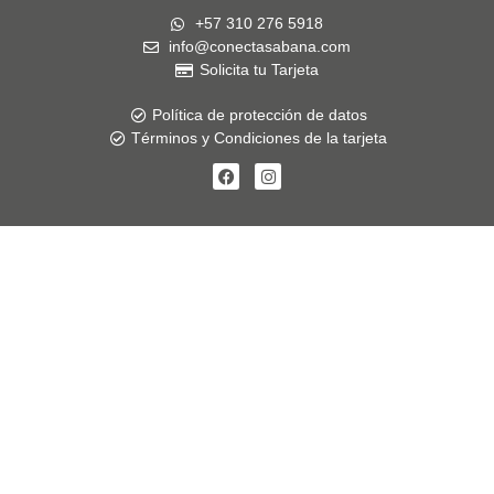
+57 310 276 5918
info@conectasabana.com
Solicita tu Tarjeta
Política de protección de datos
Términos y Condiciones de la tarjeta