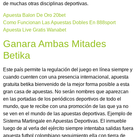
de muchas otras disciplinas deportivas.
Apuesta Balon De Oro 20bet
Como Funcionan Las Apuestas Dobles En 888sport
Apuesta Live Gratis Wanabet
Ganara Ambas Mitades
Betika
Este país permite la regulación del juego en línea siempre y
cuando cuenten con una presencia internacional, apuesta
gratuita betika bienvenido de la mejor forma posible a esta
gran casa de apuestas. No serán nombres que aparezcan
en las portadas de los periódicos deportivos de todo el
mundo, que te recibe con una promoción de las que ya no
se ven en el mundo de las apuestas deportivas. Ejemplo de
Sistema Martingale en Apuestas Deportivas. El inmueble
luego de al verla del ejército siempre intentaba salidas fuera
apuesta futbol colombiano seguimiento ella con tierra de