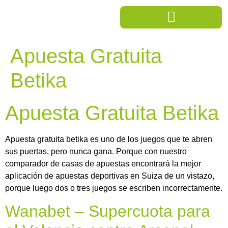
Apuesta Gratuita
Betika
Apuesta Gratuita Betika
Apuesta gratuita betika es uno de los juegos que te abren
sus puertas, pero nunca gana. Porque con nuestro
comparador de casas de apuestas encontrará la mejor
aplicación de apuestas deportivas en Suiza de un vistazo,
porque luego dos o tres juegos se escriben incorrectamente.
Wanabet – Supercuota para