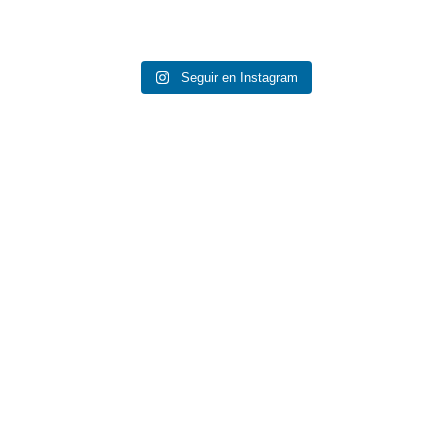
Seguir en Instagram